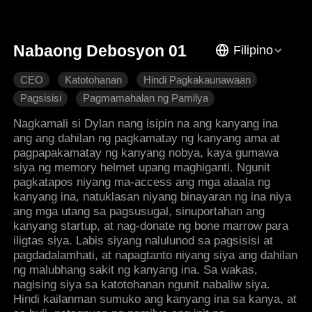
Nabaong Debosyon 01
Filipino
CEO
Katotohanan
Hindi Pagkakaunawaan
Pagsisisi
Pagmamahalan ng Pamilya
Makabagong Romansa
Nagkamali si Dylan nang isipin na ang kanyang ina
ang ang dahilan ng pagkamatay ng kanyang ama at
pagpapakamatay ng kanyang nobya, kaya gumawa
siya ng memory helmet upang maghiganti. Ngunit
pagkatapos niyang ma-access ang mga alaala ng
kanyang ina, natuklasan niyang binayaran ng ina niya
ang mga utang sa pagsusugal, sinuportahan ang
kanyang startup, at nag-donate ng bone marrow para
iligtas siya. Labis siyang nalulunod sa pagsisisi at
pagdadalamhati, at napagtanto niyang siya ang dahilan
ng malubhang sakit ng kanyang ina. Sa wakas,
nagising siya sa katotohanan ngunit nabaliw siya.
Hindi kailanman sumuko ang kanyang ina sa kanya, at