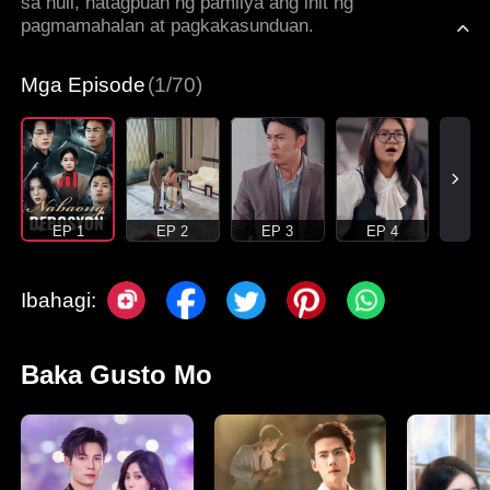
sa huli, natagpuan ng pamilya ang init ng
pagmamahalan at pagkakasunduan.
Mga Episode
(1/70)
EP 1
EP 2
EP 3
EP 4
Ibahagi:
Baka Gusto Mo