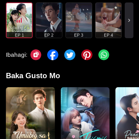
EP 1
EP 2
EP 3
EP 4
Ibahagi:
Baka Gusto Mo