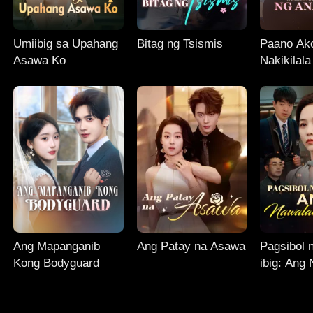
Umiibig sa Upahang
Bitag ng Tsismis
Paano Ak
Asawa Ko
Nakikilal
ng Anak 
Ang Mapanganib
Ang Patay na Asawa
Pagsibol 
Kong Bodyguard
ibig: Ang
Anak