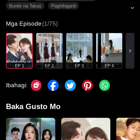
Buntis na Takas
Paghihiganti
Makabagong Romansa
Mga Episode
(1/75)
EP 1
EP 2
EP 3
EP 4
Ibahagi:
Baka Gusto Mo