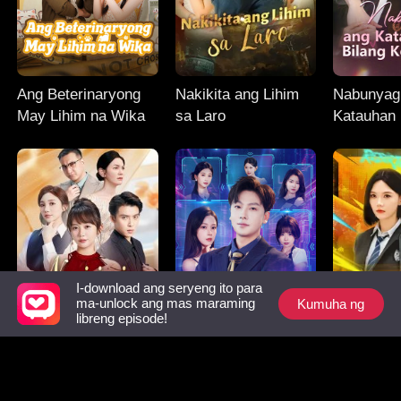
Ang Beterinaryong
Nakikita ang Lihim
Nabunyag
May Lihim na Wika
sa Laro
Katauhan 
Kontrabid
I-download ang seryeng ito para
Kumuha ng
ma-unlock ang mas maraming
libreng episode!
Naririnig ng Pamilya
Mula sa Peke Tungo
Diyosa n
Ko ang Iniisip Ko
sa Kapalaran