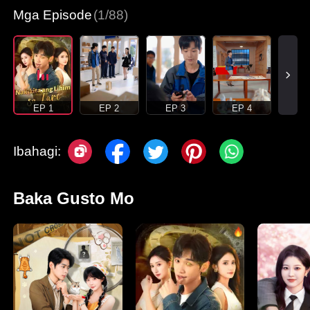
Mga Episode
(1/88)
EP 1
EP 2
EP 3
EP 4
Ibahagi:
Baka Gusto Mo