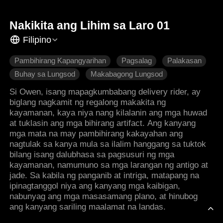
Nakikita ang Lihim sa Laro 01
Filipino
Pambihirang Kapangyarihan
Pagsalag
Palakasan
Buhay sa Lungsod
Makabagong Lungsod
Si Owen, isang mapagkumbabang delivery rider, ay
biglang nagkamit ng regalong makakita ng
kayamanan, kaya niya nang kilalanin ang mga huwad
at tuklasin ang mga bihirang artifact. Ang kanyang
mga mata na may pambihirang kakayahan ang
nagtulak sa kanya mula sa ilalim hanggang sa tuktok
bilang isang dalubhasa sa pagsusuri ng mga
kayamanan, namumuno sa mga larangan ng antigo at
jade. Sa kabila ng panganib at intriga, matapang na
ipinagtanggol niya ang kanyang mga kaibigan,
nabunyag ang mga masasamang plano, at hinubog
ang kanyang sariling maalamat na landas.