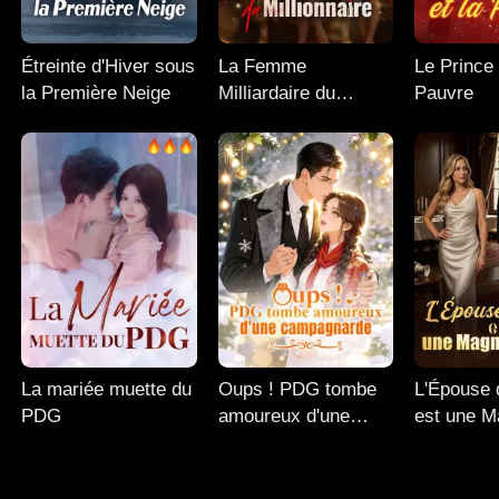
Étreinte d'Hiver sous
La Femme
Le Prince 
la Première Neige
Milliardaire du
Pauvre
Millionnaire
La mariée muette du
Oups ! PDG tombe
L'Épouse
PDG
amoureux d'une
est une M
campagnarde
Secrète