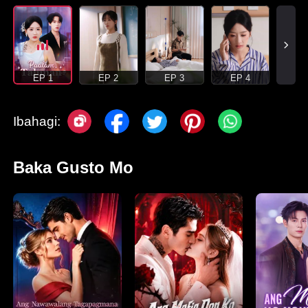
EP 1
EP 2
EP 3
EP 4
Ibahagi:
Baka Gusto Mo