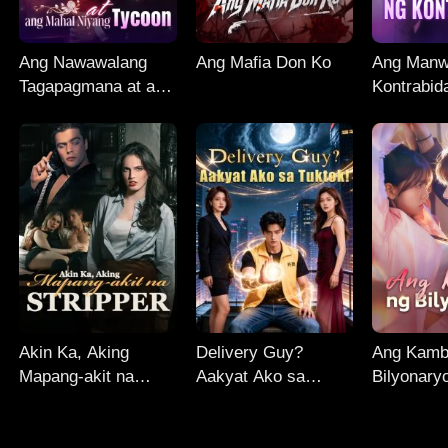
Ang Nawawalang
Ang Mafia Don Ko
Ang Manw
Tagapagmana at ang
Kontrabid
Mahal Niyang
Tycoon
Akin Ka, Aking
Delivery Guy?
Ang Kamb
Mapang-akit na
Aakyat Ako sa
Bilyonary
Stripper
Tuktok!