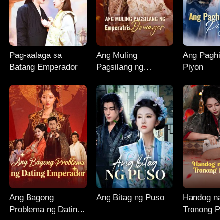
Pag-aalaga sa
Ang Muling
Ang Paghi
Batang Emperador
Pagsilang ng
Piyon
Emperatris Dowager
Ang Bagong
Ang Bitag ng Puso
Handog na
Problema ng Dating
Tronong 