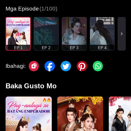
Mga Episode
(1/100)
EP 1
EP 2
EP 3
EP 4
Ibahagi:
Baka Gusto Mo