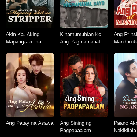
Akin Ka, Aking
Kinamumuhian Ko
Ang Prins
Mapang-akit na
Ang Pagmamahal
Manduruk
Stripper
Sayo
Ang Patay na Asawa
Ang Sining ng
Paano Ak
Pagpapaalam
Nakikilal