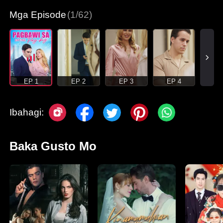
Makabagong Romansa
Mga Episode
(1/62)
EP 1
EP 2
EP 3
EP 4
Ibahagi:
Baka Gusto Mo