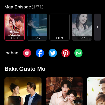
Mga Episode
(1/71)
EP 1
EP 2
EP 3
EP 4
Ibahagi:
Baka Gusto Mo