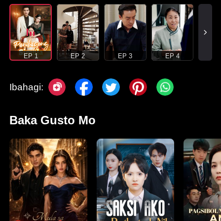
EP 1
EP 2
EP 3
EP 4
Ibahagi:
Baka Gusto Mo