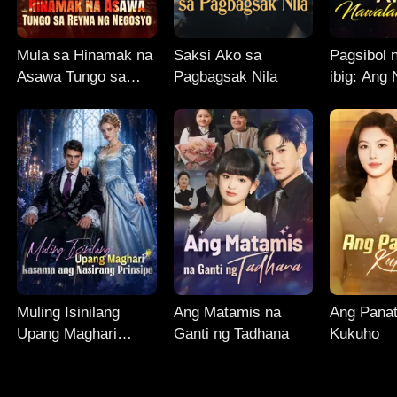
Mula sa Hinamak na
Saksi Ako sa
Pagsibol 
Asawa Tungo sa
Pagbagsak Nila
ibig: Ang
Reyna ng Negosyo
Anak
Muling Isinilang
Ang Matamis na
Ang Panat
Upang Maghari
Ganti ng Tadhana
Kukuho
Kasama ang
Nasirang Prinsipe