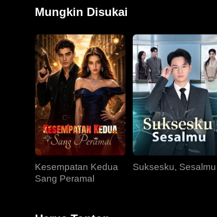
selama ini. Setelah terlahir kembali di kehidupan ba
Mungkin Disukai
memperjuangkan cinta Kolton, lalu bersatu dengan
Kesempatan Kedua
Suksesku, Sesalmu
Sang Peramal