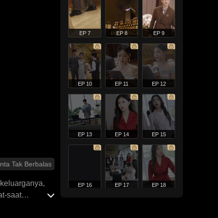
EP 7
EP 8
EP 9
EP 10
EP 11
EP 12
EP 13
EP 14
EP 15
inta Tak Berbalas
 keluarganya,
EP 16
EP 17
EP 18
t-saat
alu dia tolak