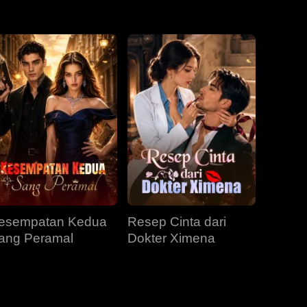
EP 31
EP 32
EP 33
EP 34
EP 35
EP 36
EP 37
EP 38
EP 39
EP 40
esempatan Kedua
Resep Cinta dari
ang Peramal
Dokter Ximena