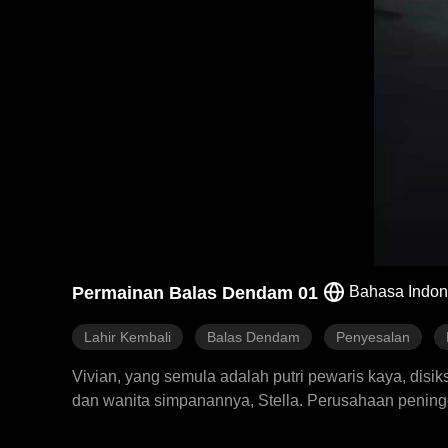
Permainan Balas Dendam 01
Bahasa Indon
Lahir Kembali
Balas Dendam
Penyesalan
Vivian, yang semula adalah putri pewaris kaya, disi
dan wanita simpanannya, Stella. Perusahaan peningg
terakhirnya, Vivian baru tersadar bahwa orang yang p