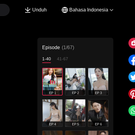
Unduh
Bahasa Indonesia
Episode
(1/67)
1-40
41-67
EP 1
EP 2
EP 3
EP 4
EP 5
EP 6