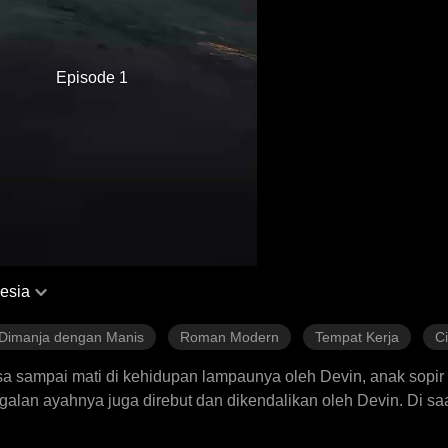
Episode 1
esia
Dimanja dengan Manis
Roman Modern
Tempat Kerja
C
ksa sampai mati di kehidupan lampaunya oleh Devin, anak sopir
alan ayahnya juga direbut dan dikendalikan oleh Devin. Di saa
aling mencintainya justru adalah tunangannya, Kolton, yang sel