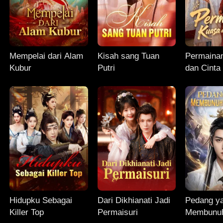
Mempelai dari Alam
Kisah sang Tuan
Permaina
Kubur
Putri
dan Cinta
Hidupku Sebagai
Dari Dikhianati Jadi
Pedang y
Killer Top
Permaisuri
Membunuh