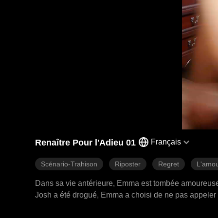
Renaître Pour l'Adieu 01
Français
Scénario-Trahison
Riposter
Regret
L'amou
Dans sa vie antérieure, Emma est tombée amoureuse d
Josh a été drogué, Emma a choisi de ne pas appeler s
Emma s'est retrouvée enceinte et, sous pression, Jos