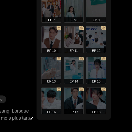
EP 7
EP 8
EP 9
EP 10
EP 11
EP 12
EP 13
EP 14
EP 15
ne
 sang. Lorsque
EP 16
EP 17
EP 18
mois plus tard,
kidnappée et