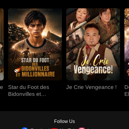
de
Star du Foot des
Je Crie Vengeance !
D
Bidonvilles et
E
Millionnaire
Follow Us