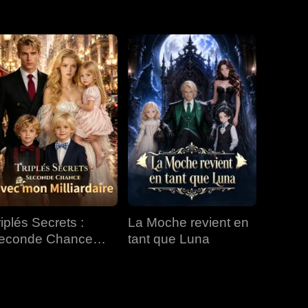
EP 31
EP 32
EP 33
EP 34
EP 35
EP 36
EP 37
EP 38
EP 39
EP 40
riplés Secrets :
La Moche revient en
econde Chance
tant que Luna
vec mon Milliardaire