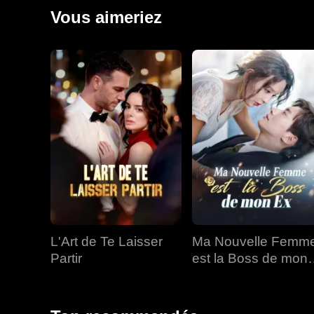
tragiquement tuée, ce qui a conduit Josh à blâmer Em
Vous aimeriez
elle ni leur enfant à naître. Miraculeusement, Emma 
affecté par la drogue. Cette fois, elle a choisi d'app
L'Art de Te Laisser
Ma Nouvelle Femm
Partir
est la Boss de mon
Ex