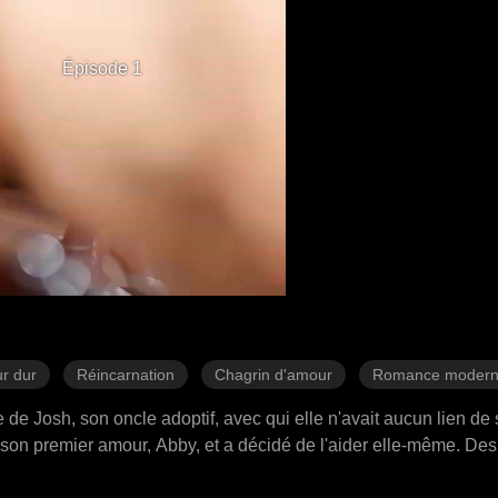
Épisode 1
r dur
Réincarnation
Chagrin d'amour
Romance moder
e Josh, son oncle adoptif, avec qui elle n'avait aucun lien de
on premier amour, Abby, et a décidé de l'aider elle-même. Des 
h l'a épousée. Cependant, le jour de leur mariage, Abby a été 