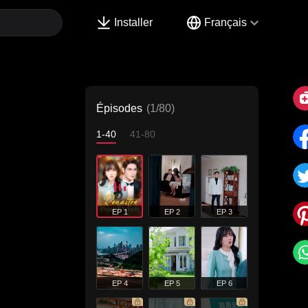
Installer
Français
Épisodes
(1/80)
1-40
41-80
EP 1
EP 2
EP 3
EP 4
EP 5
EP 6