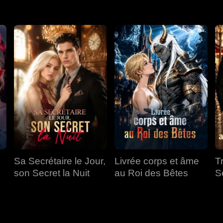
Sa Secrétaire le Jour,
Livrée corps et âme
T
son Secret la Nuit
au Roi des Bêtes
S
a