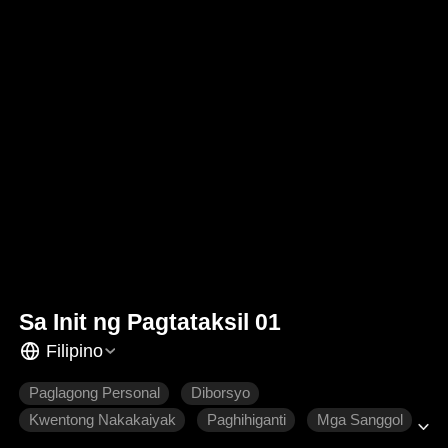
Sa Init ng Pagtataksil 01
Filipino
Paglagong Personal
Diborsyo
Kwentong Nakakaiyak
Paghihiganti
Mga Sanggol
Pagmamahalan ng Pamilya
Makabagong Romansa