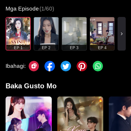
Mga Episode
(1/60)
EP 1
EP 2
EP 3
EP 4
Ibahagi:
Baka Gusto Mo