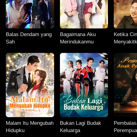
Balas Dendam yang
Bagaimana Aku
Ketika Ci
Sah
Merindukanmu
Menyakitk
Kembali 
Malam Itu Mengubah
Bukan Lagi Budak
Pembalas
Hidupku
Keluarga
Perempu