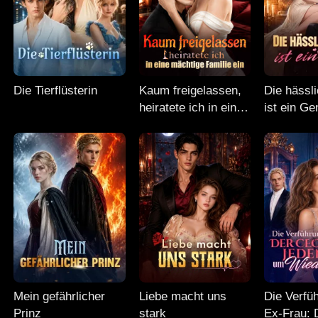
Die Tierflüsterin
Kaum freigelassen,
Die hässl
heiratete ich in eine
ist ein Ge
mächtige Familie ein
Mein gefährlicher
Liebe macht uns
Die Verfü
Prinz
stark
Ex-Frau: