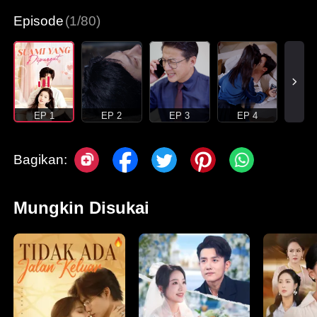
Episode
(1/80)
EP 1
EP 2
EP 3
EP 4
Bagikan:
Mungkin Disukai