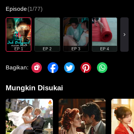
Episode
(1/77)
EP 1
EP 2
EP 3
EP 4
Bagikan:
Mungkin Disukai