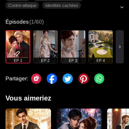
Contre-attaque
Identités cachées
Chouchou du groupe
Héroïne inspirante
Épisodes
(1/60)
EP 1
EP 2
EP 3
EP 4
Partager:
Vous aimeriez