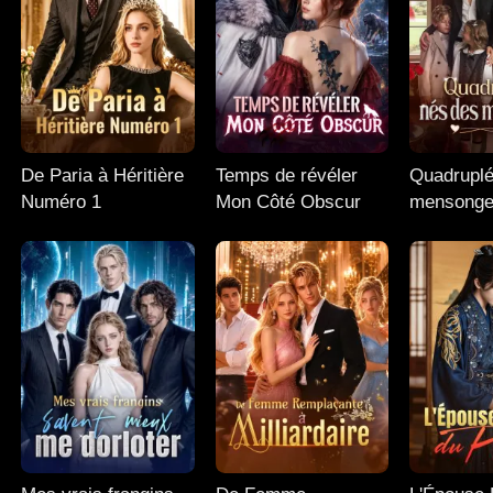
De Paria à Héritière
Temps de révéler
Quadruplé
Numéro 1
Mon Côté Obscur
mensong