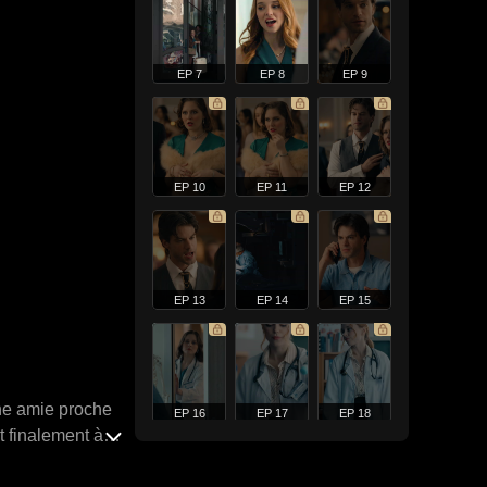
EP 7
EP 8
EP 9
EP 10
EP 11
EP 12
EP 13
EP 14
EP 15
ne amie proche
EP 16
EP 17
EP 18
t finalement à
sque Violet