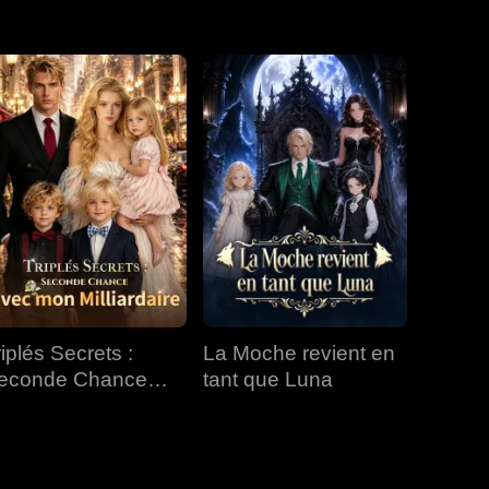
EP 31
EP 32
EP 33
EP 34
EP 35
EP 36
EP 37
EP 38
EP 39
EP 40
riplés Secrets :
La Moche revient en
econde Chance
tant que Luna
vec mon Milliardaire