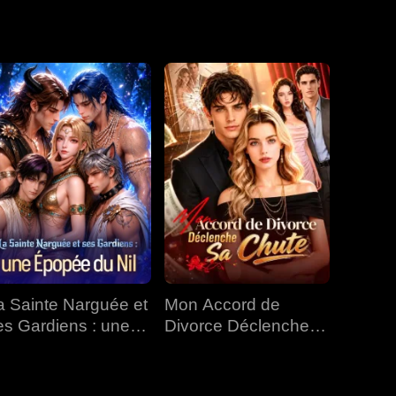
ssaie de la
nt, elle lève les
EP 19
EP 20
EP 21
EP 22
EP 23
EP 24
EP 25
EP 26
EP 27
a Sainte Narguée et
Mon Accord de
EP 28
EP 29
EP 30
es Gardiens : une
Divorce Déclenche
popée du Nil
Sa Chute