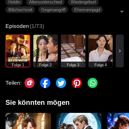
Heldin
Altersunterschied
Wiedergeburt
Blitzhochzeit
Gegenangriff
Ehemannjagd
Liebesgeschichte vergangener Zeiten
Episoden
(1/73)
Folge 1
Folge 2
Folge 3
Folge 4
Teilen:
Sie könnten mögen