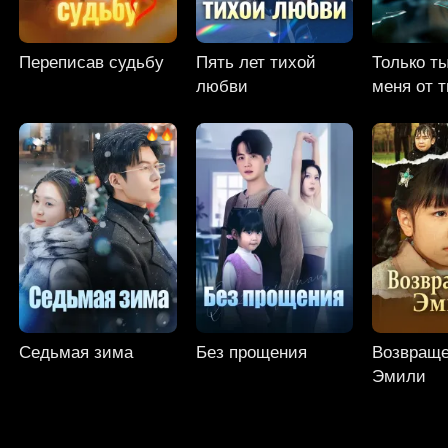
Переписав судьбу
Пять лет тихой
Только т
любви
меня от 
Седьмая зима
Без прощения
Возвращ
Эмили