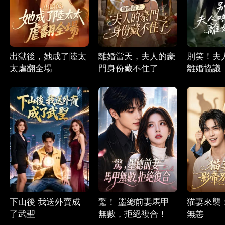
出獄後，她成了陸太
離婚當天，夫人的豪
別笑！夫
太虐翻全場
門身份藏不住了
離婚協議
下山後 我送外賣成
驚！ 墨總前妻馬甲
猫妻來襲
了武聖
無數，拒絕複合！
無恙