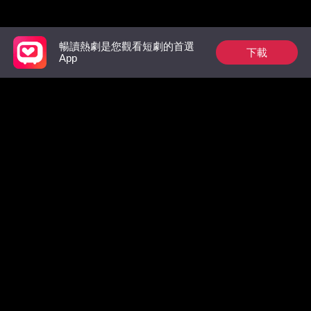
推薦榜單
暢讀熱劇是您觀看短劇的首選
下載
App
狼族的第一位男王
裴總今天又在偷偷寵
地府我開
后：玫瑰從枷鎖中綻
放