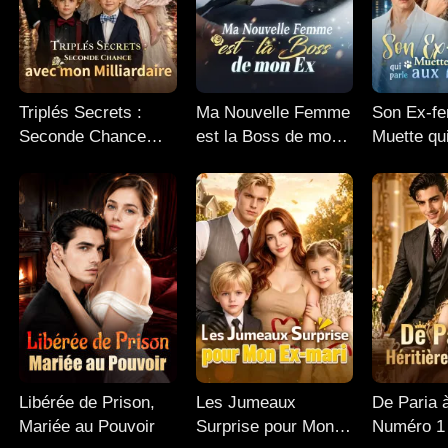
Triplés Secrets :
Ma Nouvelle Femme
Son Ex-f
Seconde Chance
est la Boss de mon
Muette qu
avec mon
Ex
Animaux
Milliardaire
Libérée de Prison,
Les Jumeaux
De Paria à
Mariée au Pouvoir
Surprise pour Mon
Numéro 1