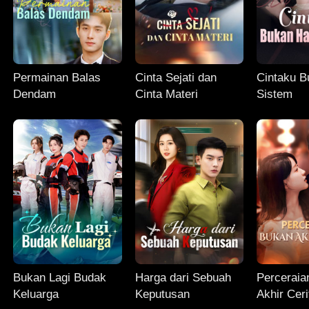
Permainan Balas
Cinta Sejati dan
Cintaku B
Dendam
Cinta Materi
Sistem
Bukan Lagi Budak
Harga dari Sebuah
Perceraia
Keluarga
Keputusan
Akhir Ceri