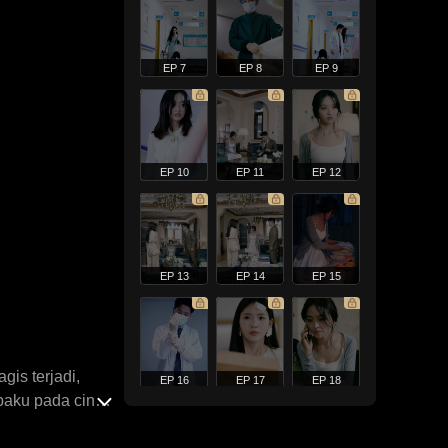
EP 7
EP 8
EP 9
EP 10
EP 11
EP 12
EP 13
EP 14
EP 15
is terjadi,
EP 16
EP 17
EP 18
paku pada cinta
berperasaan ini