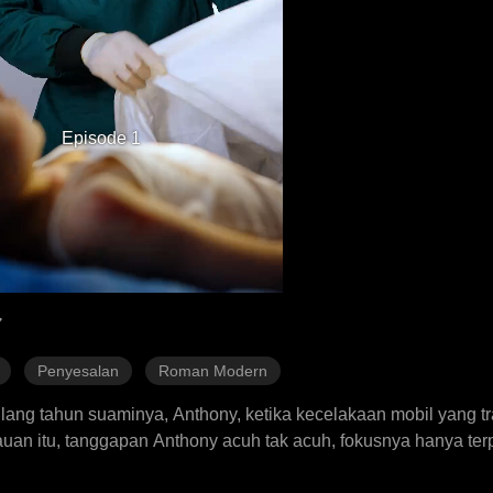
Episode 1
Penyesalan
Roman Modern
ng tahun suaminya, Anthony, ketika kecelakaan mobil yang trag
auan itu, tanggapan Anthony acuh tak acuh, fokusnya hanya ter
an kondisi Kaylee yang mengerikan. Pengabaian yang tidak 