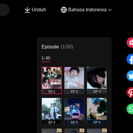
Unduh
Bahasa Indonesia
Episode
(1/30)
1-30
EP 1
EP 2
EP 3
EP 4
EP 5
EP 6