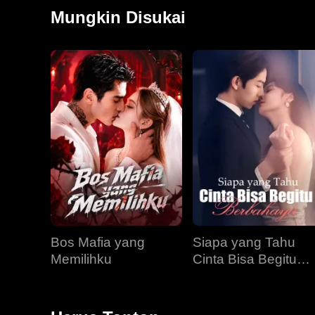
menyebabkan Kaylee kehilangan saat-saat penting 
Mungkin Disukai
waktunya.
Bos Mafia yang
Siapa yang Tahu
Memilihku
Cinta Bisa Begitu
Berbahaya