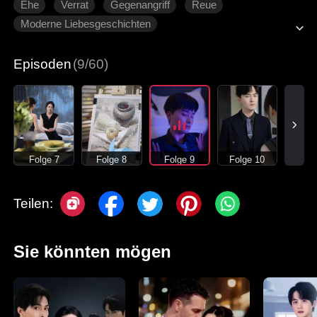
Ehe
Verrat
Gegenangriff
Reue
Moderne Liebesgeschichten
Episoden
(9/60)
Folge 7
Folge 8
Folge 9
Folge 10
Teilen:
Sie könnten mögen