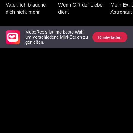
Vater, ich brauche
Wenn Gift der Liebe
Mein Ex, 
dich nicht mehr
dient
Astronaut
MoboReels ist Ihre beste Wahl,
Unbedingt ansehen-Liste
Runterladen
um verschiedene Mini-Serien zu
genießen.
Die Frau mit den
Zweite Chance mit
Kaum frei
Zwillingen
den Drillingen
heiratete 
mächtige 