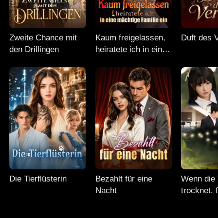
Zweite Chance mit
Kaum freigelassen,
Duft des 
den Drillingen
heiratete ich in eine
mächtige Familie ein
Die Tierflüsterin
Bezahlt für eine
Wenn die 
Nacht
trocknet, f
Liebe