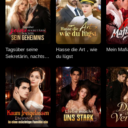
Tagsüber seine
Hasse die Art，wie
Mein Maf
Sekretärin, nachts
du lügst
sein Geheimnis