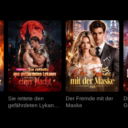
Sie rettete den
Der Fremde mit der
D
gefährdeten Lykaner
Maske
G
mit nur einer Nacht