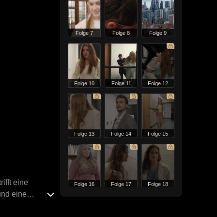
Folge 7
Folge 8
Folge 9
Folge 10
Folge 11
Folge 12
Folge 13
Folge 14
Folge 15
ifft eine
Folge 16
Folge 17
Folge 18
und eine