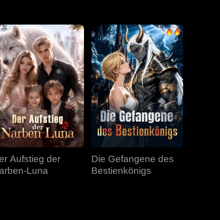
Folge 31
Folge 32
Folge 33
Folge 34
Folge 35
Folge 36
Folge 37
Folge 38
Folge 39
Folge 40
er Aufstieg der
Die Gefangene des
arben-Luna
Bestienkönigs