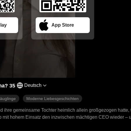
lay
App Store
ma? 35
Deutsch
äuglinge
Moderne Liebesgeschichten
d ihre gemeinsame Tochter heimlich allein großgezogen hatte, tr
b mit hohem Einsatz den inzwischen mächtigen CEO wieder – 
t ans Licht bringen.