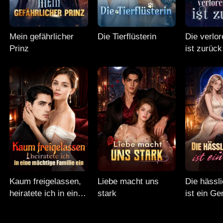
Mein gefährlicher
Die Tierflüsterin
Die verlo
Prinz
ist zurück
Kaum freigelassen,
Liebe macht uns
Die hässl
heiratete ich in eine
stark
ist ein Ge
mächtige Familie ein