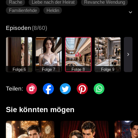
Rache
Liebe nach der Heirat
Revanche Wendung
Familienfehde
Heldin
Episoden
(8/60)
Folge 6
Folge 7
Folge 8
Folge 9
Teilen:
Sie könnten mögen