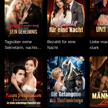
Tagsüber seine
Bezahlt für eine
Liebe mac
Sekretärin, nachts
Nacht
stark
sein Geheimnis