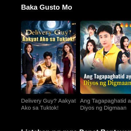
Labis na nasaktan, iniwan ni Anna ang club at lumipat
Baka Gusto Mo
manager nito. Matapos niyang umalis, napagtanto nina 
pagsisisi.
Delivery Guy? Aakyat
Ang Tagapaghatid 
Ako sa Tuktok!
Diyos ng Digmaan