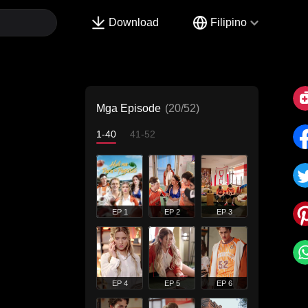
Download
Filipino
Mga Episode
(20/52)
1-40
41-52
EP 1
EP 2
EP 3
EP 4
EP 5
EP 6