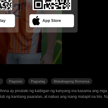
lay
App Store
n
Pagsisisi
Pagsalag
Makabagong Romansa
nna ay pinalaki ng kaibigan ng kanyang ina kasama ang mga 
ub ng kanilang paaralan, at nabuo ang isang malapit na trio. N
k siyang kunin ang lugar ni Anna, at niligaw ang mga kapatid l