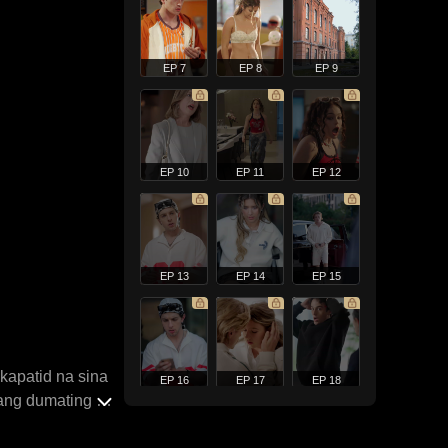
EP 7
EP 8
EP 9
EP 10
EP 11
EP 12
EP 13
EP 14
EP 15
kapatid na sina
EP 16
EP 17
EP 18
ang dumating si
aban sa kanya.