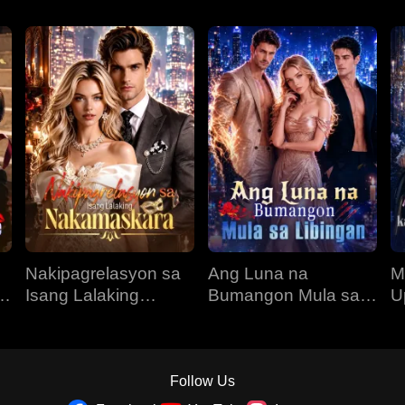
Nakipagrelasyon sa
Ang Luna na
M
O
Isang Lalaking
Bumangon Mula sa
U
Nakamaskara
Libingan
K
N
Follow Us