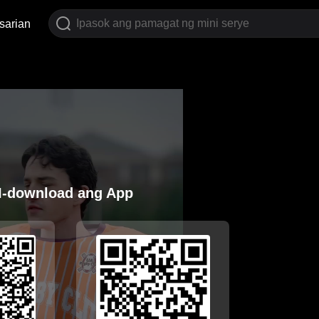
sarian
I-download ang App