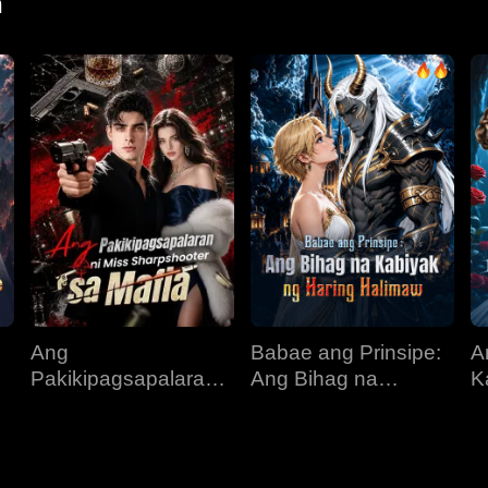
n
Ang
Babae ang Prinsipe:
A
Pakikipagsapalaran
Ang Bihag na
K
ni Miss Sharpshooter
Kabiyak ng Haring
I
sa Mafia
Halimaw
A