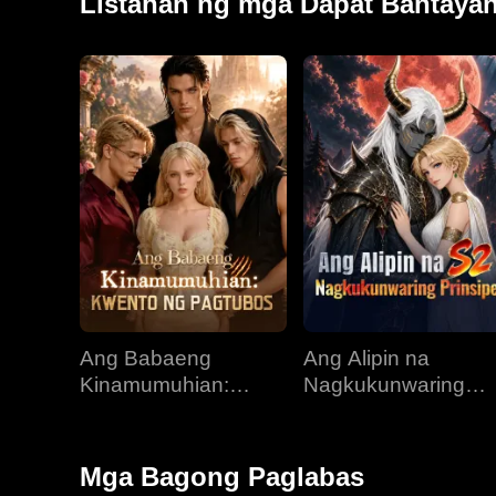
Listahan ng mga Dapat Bantaya
Ang Babaeng
Ang Alipin na
Kinamumuhian:
Nagkukunwaring
Kwento ng Pagtubos
Prinsipe
Mga Bagong Paglabas