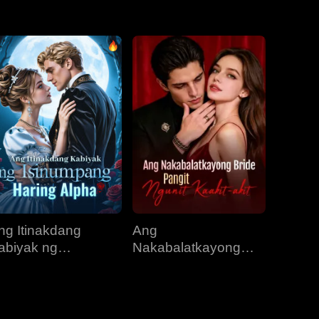
EP 31
EP 32
EP 33
EP 34
EP 35
EP 36
EP 37
EP 38
EP 39
EP 40
ng Itinakdang
Ang
abiyak ng
Nakabalatkayong
sinumpang Haring
Bride, Pangit Ngunit
lpha
Kaakit-akit