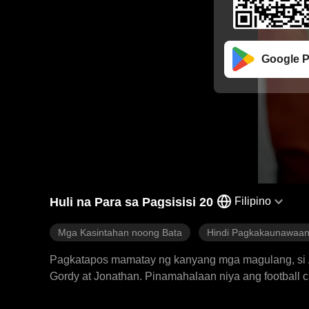
Google P
Huli na Para sa Pagsisisi 20
Filipino
Mga Kasintahan noong Bata
Hindi Pagkakaunawaa
Pagkatapos mamatay ng kanyang mga magulang, si A
Gordy at Jonathan. Pinamahalaan niya ang football cl
Kitty, ang pinakasikat na babae sa paaralan, nagbala