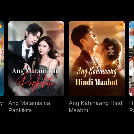
 ng paaralan. Kalaunan, nakilala niya ang football star na si E
Gordy at Jonathan ang panlilinlang ni Kitty, ngunit huli na ang
ay
Ang Matamis na
Ang Kahinaang Hindi
H
Pagkikita
Maabot
P