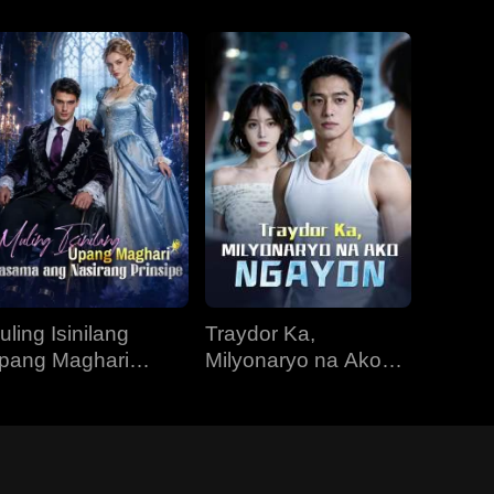
uling Isinilang
Traydor Ka,
pang Maghari
Milyonaryo na Ako
asama ang
Ngayon
asirang Prinsipe