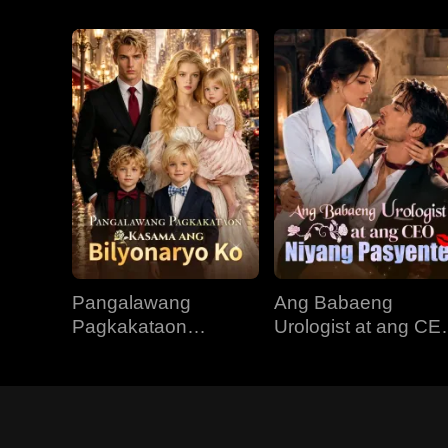
Pangalawang
Ang Babaeng
Pagkakataon
Urologist at ang CE
Kasama ang
Niyang Pasyente
Bilyonaryo Ko