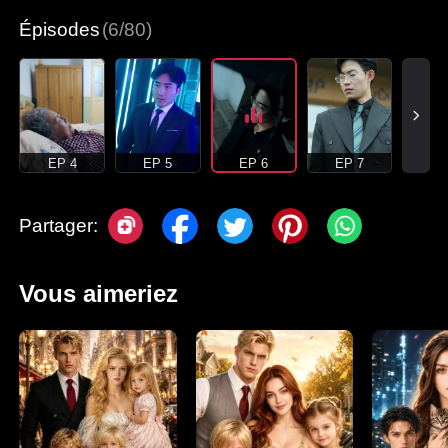
Épisodes
(6/80)
EP 4
EP 5
EP 6
EP 7
Partager:
Vous aimeriez