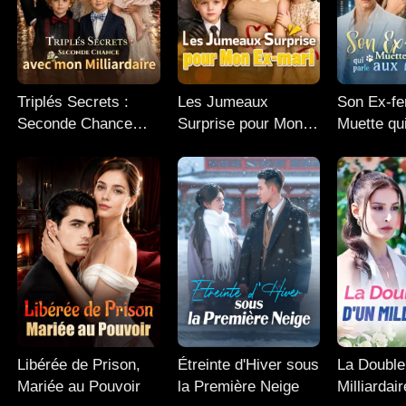
Triplés Secrets :
Les Jumeaux
Son Ex-f
Seconde Chance
Surprise pour Mon
Muette qu
avec mon
Ex-mari
Animaux
Milliardaire
Libérée de Prison,
Étreinte d'Hiver sous
La Double
Mariée au Pouvoir
la Première Neige
Milliardair