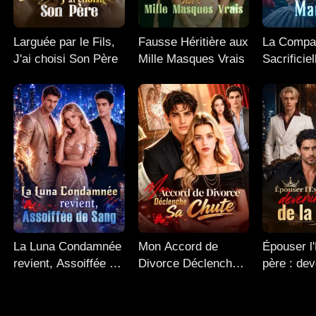
Larguée par le Fils,
Fausse Héritière aux
La Compa
J'ai choisi Son Père
Mille Masques Vrais
Sacrificie
Alpha Mau
La Luna Condamnée
Mon Accord de
Épouser l
revient, Assoiffée de
Divorce Déclenche
père : dev
Sang
Sa Chute
Reine de 