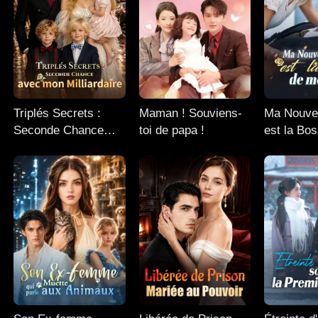
Triplés Secrets :
Maman ! Souviens-
Ma Nouve
Seconde Chance
toi de papa !
est la Bo
avec mon
Ex
Milliardaire