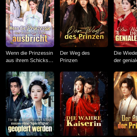
Wenn die Prinzessin
Der Weg des
Die Wiede
aus ihrem Schicksal
Prinzen
der genial
ausbricht