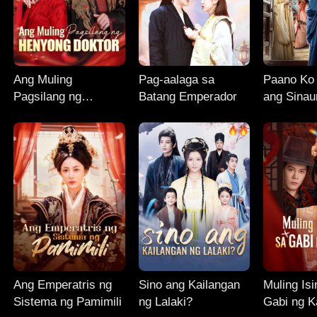
Ang Muling
Pag-aalaga sa
Paano Ko
Pagsilang ng
Batang Emperador
ang Sina
Henyong Doktor
Mundo
Ang Emperatris ng
Sino ang Kailangan
Muling Isi
Sistema ng Pamimili
ng Lalaki?
Gabi ng K