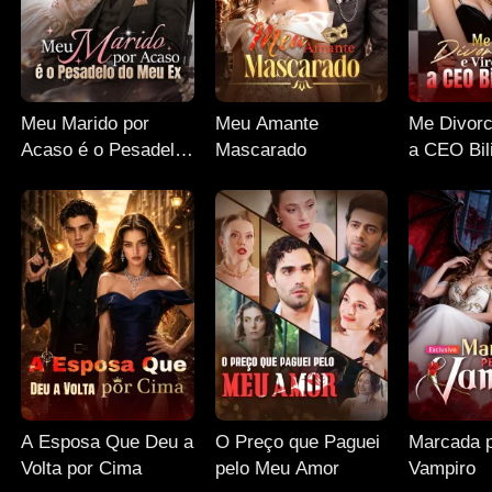
Meu Marido por
Meu Amante
Me Divorci
Acaso é o Pesadelo
Mascarado
a CEO Bil
do Meu Ex
A Esposa Que Deu a
O Preço que Paguei
Marcada 
Volta por Cima
pelo Meu Amor
Vampiro