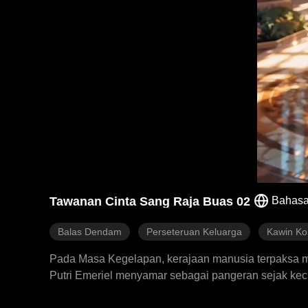
Tawanan Cinta Sang Raja Buas 02
Bahasa
Balas Dendam
Perseteruan Keluarga
Kawin Ko
Pada Masa Kegelapan, kerajaan manusia terpaksa 
Putri Emeriel menyamar sebagai pangeran sejak kec
budak bagi ras Urekai, hanya untuk mendapati bahwa