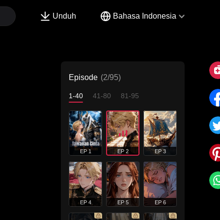
Unduh
Bahasa Indonesia
Episode
(2/95)
1-40
41-80
81-95
EP 1
EP 2
EP 3
EP 4
EP 5
EP 6