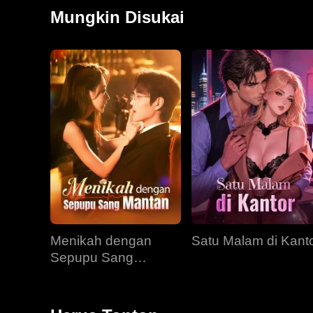
buas. Dipilih oleh Sang Raja Buas yang telah menga
Mungkin Disukai
ketakutan dan hasrat. Rahasia, estrus, dan ikatan ji
Menikah dengan
Satu Malam di Kant
Sepupu Sang
Mantan