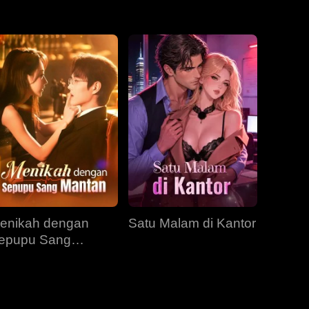
EP 31
EP 32
EP 33
EP 34
EP 35
EP 36
EP 37
EP 38
EP 39
EP 40
enikah dengan
Satu Malam di Kantor
epupu Sang
antan