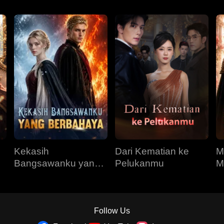
Kekasih
Dari Kematian ke
M
Bangsawanku yang
Pelukanmu
M
Berbahaya
R
Follow Us