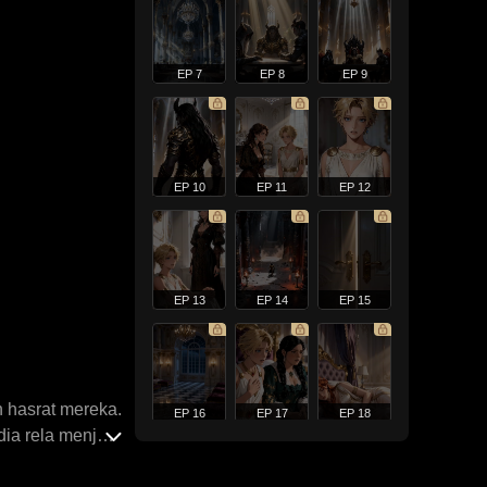
EP 7
EP 8
EP 9
EP 10
EP 11
EP 12
EP 13
EP 14
EP 15
 hasrat mereka.
EP 16
EP 17
EP 18
ia rela menjadi
angan makhluk