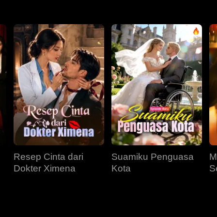
Resep Cinta dari
Suamiku Penguasa
M
Dokter Ximena
Kota
S
M