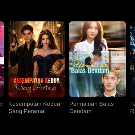
muk selama lima ratus tahun, Emeriel harus berjuang bertahan 
wa akan menyeretnya ke jurang takdir.
or
Kesempatan Kedua
Permainan Balas
T
Sang Peramal
Dendam
R