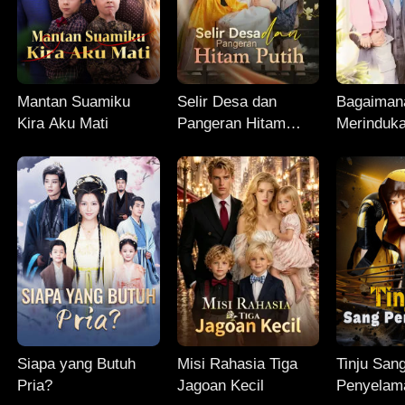
Mantan Suamiku
Selir Desa dan
Bagaiman
Kira Aku Mati
Pangeran Hitam
Merinduk
Putih
Siapa yang Butuh
Misi Rahasia Tiga
Tinju San
Pria?
Jagoan Kecil
Penyelam