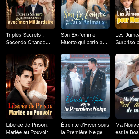
Triplés Secrets :
Son Ex-femme
Les Jume
Seconde Chance
Muette qui parle aux
Surprise 
avec mon
Animaux
Ex-mari
Milliardaire
Libérée de Prison,
Étreinte d'Hiver sous
Ma Nouve
Mariée au Pouvoir
la Première Neige
est la Bo