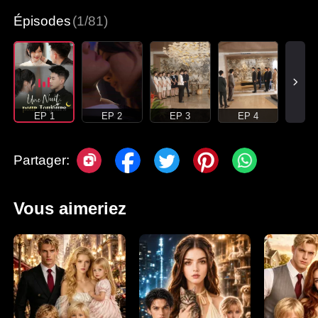
Épisodes
(1/81)
EP 1
EP 2
EP 3
EP 4
Partager:
Vous aimeriez