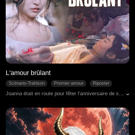
L'amour brûlant
Scénario-Trahison
Premier amour
Riposter
Regret
Romance moderne
Joanna était en route pour fêter l'anniversaire de son mari Anthony lorsqu'un tragique accident de voiture s'est produit, mêlant elle et leur fille Kaylee. Dans le chaos, Anthony s'est concentré uniquement sur son ancienne flamme, délaissant les appels à l'aide de Joanna et négligeant la situation désespérée de Kaylee. Ce mépris insensible a fait manquer à Kaylee des moments cruciaux pour la sauver, ce qui l'a finalement conduite à une mort prématurée.