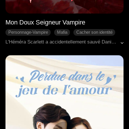
Mon Doux Seigneur Vampire
Personnage-Vampire
Mafia
Cacher son identité
Scénario-Trahison
Véritable amour
L'Héméra Scarlett a accidentellement sauvé Daniel, un seigneur vampire et parrain de la mafia. En raison du caractère unique de son sang, elle a attiré l'attention de vampires qui la traquaient. Au moment critique, Daniel est apparu et l'a secourue. Cependant, à cause des souvenirs traumatisants de l'enfance de Scarlett, il n'a eu d'autre choix que de cacher sa véritable identité de vampire. Sous sa protection débordante et attentionnée, Scarlett est tombée peu à peu amoureuse de lui. Mais soudain, la fiancée de Daniel, Zoe, est apparue et a impitoyablement révélé son identité de vampire.
Super pouvoirs
Fantaisie Occidentale