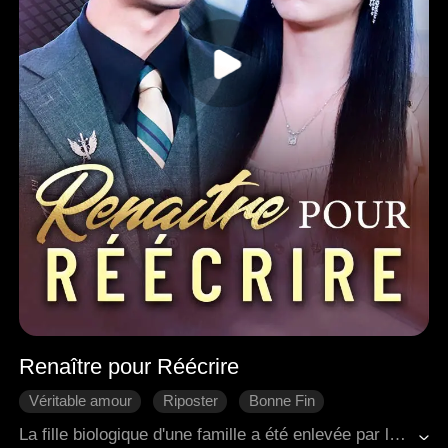
Renaître pour Réécrire
Véritable amour
Riposter
Bonne Fin
Réincarnation
Rupture familiale
Famille
La fille biologique d'une famille a été enlevée par leur fille adoptive pour tester qui la famille aimait réellement. La fille adoptive a ensuite mis le feu à un entrepôt. Dans le chaos qui s'est ensuivi, leurs parents et leur frère ont choisi de sauver la fille adoptive, laissant leur fille biologique se débrouiller seule. Dans ses derniers moments, elle vit son oncle venir à son secours. Lorsqu'elle se réveilla, elle se trouva réincarnée trois ans plus tôt. Cette fois, elle était déterminée à changer son destin.
Romance moderne