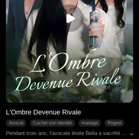
L'Ombre Devenue Rivale
Avocat
Cacher son identité
mariage
Regret
L'amour dur
Romance moderne
Pendant trois ans, l'avocate étoile Bella a sacrifié sa carrière pour son mari, Felix. Son dévouement à aider son ex-amoureuse, Elissa, lui a enfin ouvert les yeux. Bella a orchestré un retour époustouflant, affrontant Felix au tribunal et lui infligeant une défaite écrasante. À partir de ce moment-là, chaque fois qu'ils se retrouvaient au tribunal, elle était son adversaire, ne restant plus dans l'ombre.