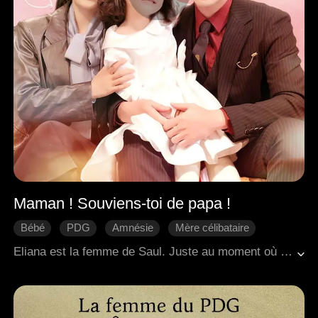
Maman ! Souviens-toi de papa !
Bébé
PDG
Amnésie
Mère célibataire
Malentendu
Riposter
Douceur d'amour
Eliana est la femme de Saul. Juste au moment où elle allait accoucher, Saul a été piégé et a disparu. Cinq ans plus tard, Eliana est revenue dans le pays avec sa fille et a rencontré le Saul en galère. Elle et sa fille l'ont ramené chez eux, et ensemble, la famille de a uni ses forces pour confronter leurs ennemis et surmonter ceux qui leur avaient fait du tort, révélant ainsi les malentendus du passé un par un.