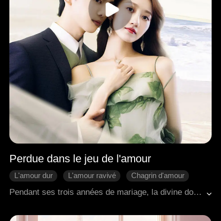
Perdue dans le jeu de l'amour
L'amour dur
L'amour ravivé
Chagrin d'amour
Pendant ses trois années de mariage, la divine doctoresse Aurora a versé tout son amour dans son mari, pourtant elle a été accueillie par une méfiance répétée, la laissant déçue. Juste au moment où elle avait décidé de divorcer de Theodore, il a enfin réalisé son amour profond pour elle. Cependant, accablés par de nombreuses incompréhensions, pourraient-ils réparer leur relation brisée ?