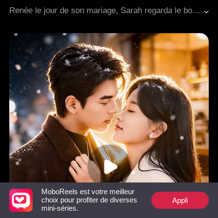
Évolution du personnage
Vengeance
Renée le jour de son mariage, Sarah regarda le bouquet modeste offert par Allison, la fille de la nourrice, et ses lèvres esquissèrent un sourire amer. Dans sa vie antérieure, un moment de faiblesse avait permis à Allison de lui dérober le précieux bouquet de jade, son fiancé et son frère, la condamnant à mourir dans la rue. Aujourd'hui, tenant entre ses mains l'héritage de son grand-père, son regard se fit glacial. La vengeance venait de commencer.
MoboReels est votre meilleur
Appli
choix pour profiter de diverses
mini-séries.