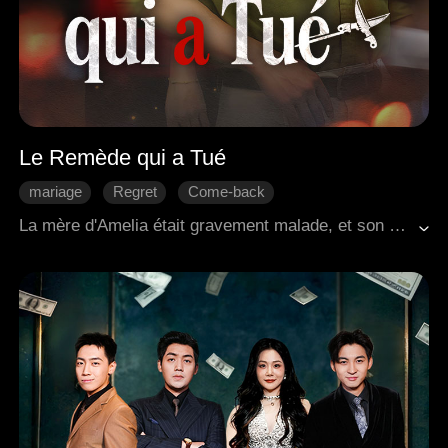
Le Remède qui a Tué
mariage
Regret
Come-back
Romance moderne
PDG
À la poursuite du mari
La mère d'Amelia était gravement malade, et son mari Julian réussit à se procurer un médicament de survie rare et d'un prix exorbitant pour prolonger sa vie. Cependant, Amelia prit ce médicament pour la mère de son assistant, dont l'état était bien moins grave. Cet acte entraîna par inadvertance la mort de sa propre mère. Finalement, Amelia apprit qu'elle était responsable du décès de sa mère. Au même moment, elle fit face à l'effondrement de son entreprise et à la trahison de son assistant, sombrant ainsi dans un profond regret et un profond désespoir.
Malentendu