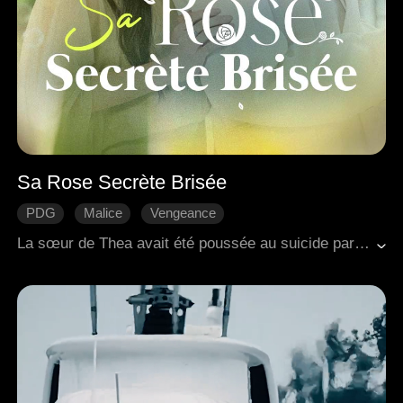
Sa Rose Secrète Brisée
PDG
Malice
Vengeance
Les rancunes familiales
L'amour naît avec le temps
La sœur de Thea avait été poussée au suicide par trois riches héritiers, et leur mère était restée dans un état végétatif après avoir été battue. À partir de ce moment-là, Thea quitta l'école et commença à travailler dans un club, déterminée à se rapprocher de Rory, la figure puissante d'Osasa, pour se venger. Tout au long de cette démarche calculée, elle construisit une image de fragilité et planifia minutieusement chaque étape. Pourtant, elle n'avait jamais anticipé qu'au milieu de l'immense favoritisme de Rory, elle tomberait sincèrement amoureuse de lui...
Romance moderne