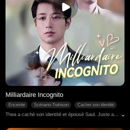
Milliardaire Incognito
Enceinte
Scénario-Trahison
Cacher son identité
Divorce
L'amour dur
PDG
Thea a caché son identité et épousé Saul. Juste au moment où elle s'apprêtait à lui annoncer qu'elle était enceinte et impliquée dans un projet majeur, elle a été témoin de Saul accompagnant Zoe à une échographie prénatale. Le cœur brisé, elle est rentrée chez elle, pour faire face aux mots acerbes et jugements de sa belle-mère, ce qui a dégénéré en une dispute intense. Au milieu du conflit, Thea a tragiquement subi une fausse couche. Dévastée tant physiquement qu'émotionnellement, elle a perdu tout espoir et a demandé le divorce.<br>Après avoir traversé une série d'événements tumultueux, Saul a fini par faire le point sur ses véritables sentiments et a décidé de reconquérir Thea. Pendant ce temps, Thea, ayant été sauvée par les interventions opportunes de Saul lors de situations menaçantes pour sa vie, a lentement commencé à guérir de sa douleur et a trouvé en elle la capacité de lui pardonner. À la fin, les deux se sont réconciliés et ont décidé de reconstruire leur relation avec un engagement renouvelé.
Romance moderne