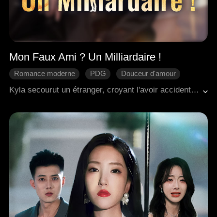
Mon Faux Ami ? Un Milliardaire !
Romance moderne
PDG
Douceur d'amour
Cacher son identité
L'amour naît avec le temps
Kyla secourut un étranger, croyant l'avoir accidentellement blessé. Quand sa tante la poussa vers un rendez-vous arrangé, elle le persuada de jouer son petit ami. Elle découvrit bientôt qu'il était l'héritier d'un immense pouvoir et d'une fortune colossale, et à ce moment-là, toute fuite était impossible. Elle était déjà piégée dans son monde.