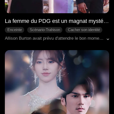
La femme du PDG est un magnat mystérieux
Enceinte
Scénario-Trahison
Cacher son identité
Divorce
L'amour dur
PDG
Allison Burton avait prévu d'attendre le bon moment pour annoncer à son mari, Jeremy Walsh, son identité et sa grossesse. Mais elle a découvert son mari à l'hôpital avec Melanie Russell pour un examen prénatal. Face à l'hostilité de sa belle-mère, elle a décidé de divorcer de Jeremy. Malheureusement, sa belle-mère lui fait faire une fausse couche. À travers toutes ces péripéties, Jeremy a pris conscience de son amour pour Allison et s'est mis à la poursuivre. Il a sauvé Allison blessée à deux reprises et ils ont fini par se réconcilier.
Romance moderne