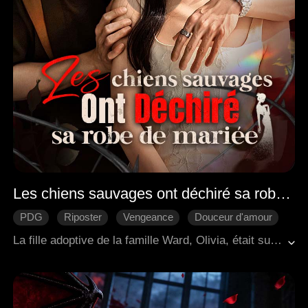
Les chiens sauvages ont déchiré sa robe de mariée
PDG
Riposter
Vengeance
Douceur d'amour
Romance moderne
La fille adoptive de la famille Ward, Olivia, était sur le point d'épouser un homme qui aurait pu être son grand-père ! Alors que tout le monde déplorait la situation, Olivia s'est échappée du mariage. Juste au moment où les familles riches de la ville lançaient une recherche à grande échelle pour elle, personne n'aurait imaginé qu'elle était déjà dans le lit du jeune héritier le plus puissant de la ville.