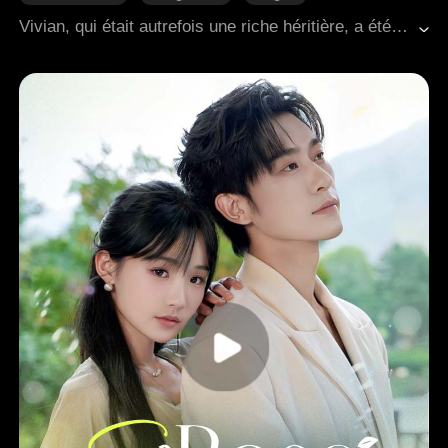
Douceur d'amour
Romance moderne
Vivian, qui était autrefois une riche héritière, a été torturée à mort dans sa vie antérieure par Devin, le fils du chauffeur de sa famille, et sa maîtresse, Stella. L'entreprise que son père avait laissée derrière lui était également contrôlée par Devin. Dans ses derniers moments, Vivian a réalisé que celui qui l'aimait le plus était en réalité son fiancé Kolton, qu'elle avait constamment rejeté. Renaissant dans une nouvelle vie, Vivian est devenue complètement lucide. Elle a décidé de poursuivre l'amour de Kolton, s'unissant à lui pour se venger de Devin et Stella.
Vie professionnelle
Amour secret