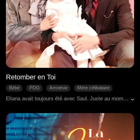
Retomber en Toi
Bébé
PDG
Amnésie
Mère célibataire
Malentendu
Riposter
Douceur d'amour
Eliana avait toujours été avec Saul. Juste au moment où elle allait accoucher, Saul a été piégé et a disparu. Cinq ans plus tard, Eliana est revenue dans le pays avec sa fille et a rencontré le Saul disgracié. Elle et sa fille l'ont ramené chez eux, et ensemble, la famille de trois personnes a uni ses forces pour confronter leurs ennemis et surmonter ceux qui leur avaient fait du tort, révélant ainsi les malentendus du passé un par un.