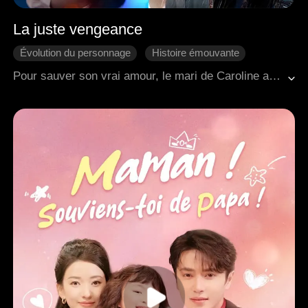
La juste vengeance
Évolution du personnage
Histoire émouvante
Premier amour
Come-back
Vengeance
Pour sauver son vrai amour, le mari de Caroline a manqué le moment crucial de sauver leur fille, ce qui a conduit à sa mort tragique. Des années de compagnonnage ont pâli en comparaison de l'amour durable qu'il portait à son premier amour. Le mariage de Carl et Caroline a touché à sa fin. Caroline était déterminée à venger la mort prématurée de sa fille.
Famille