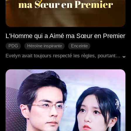
L'Homme qui a Aimé ma Sœur en Premier
PDG
Héroïne inspirante
Enceinte
L'amour dur
L'amour ravivé
Romance moderne
Evelyn avait toujours respecté les règles, pourtant elle était tombée amoureuse de Logan, le rival de sa sœur. Pour lui plaire, elle s'était jointe à lui dans des moments intimes, en de nombreux endroits qui la laissaient emplie de honte. Après l'une de ces rencontres lors d'un camping en plein air, elle apprit par hasard que sa sœur avait été le premier amour de Logan, et qu'il n'était avec elle que pour se venger de sa sœur. Le cœur brisé, Evelyn décida de partir.