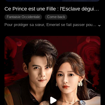
Ce Prince est une Fille : l'Esclave déguisée en Princesse
Fantaisie Occidentale
Come-back
Femme en homme
Esclave
Rédemption
Pour protéger sa sœur, Emeriel se fait passer pour un garçon lorsque les deux sœurs sont vendues comme esclaves au royaume des bêtes d'Urai. Mais Emeriel n'est pas une humaine ordinaire - c'est une Syren rare, la seule à pouvoir calmer le roi-bête Daemonikai dans ses moments de folie sauvage, et tous deux tombent secrètement amoureux l'un de l'autre. Sinai, rongée par la jalousie, la harcèle sans relâche, tandis que l'ambitieux seigneur Zaiper complote contre elle, et Vladya, sous l'emprise d'une malédiction, développe une obsession inquiétante pour sa sœur. Emeriel se bat pour garder son identité secrète tout en échappant à des pièges mortels. À la surprise générale, elle finit par lever la malédiction qui pesait sur le roi-bête...