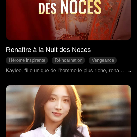
Renaître à la Nuit des Noces
Héroïne inspirante
Réincarnation
Vengeance
Riposter
Intrigues de palais
Romance antique
Kaylee, fille unique de l'homme le plus riche, renaquit la nuit de ses noces, au moment même où elle était humiliée par son marié et la femme qu'il aimait vraiment. Cette fois, elle refusa le mariage et jura de se venger pour tout reconquérir. Durant ce processus, elle trouva compréhension et soutien indéfectible auprès du Prince Leo. Finalement, elle provoqua la chute totale de la famille de ses ennemis, épousa la famille royale et partagea une vie heureuse avec Leo.