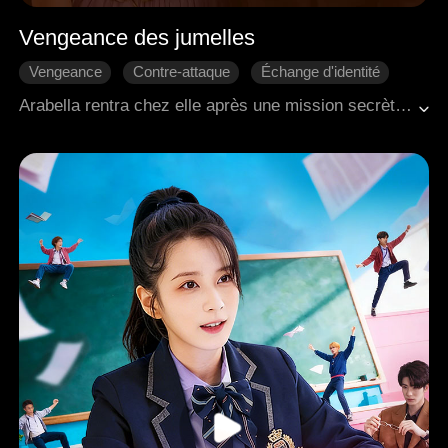
Vengeance des jumelles
Vengeance
Contre-attaque
Échange d'identité
Riposter
Héroïne inspirante
Arabella rentra chez elle après une mission secrète de 7 ans pour retrouver sa sœur jumelle Daisy, mais elle découvrit avec horreur que Daisy avait été maltraitée par leur tante Meagan et ses filles, Elissa et Khloe. Elles lui brisèrent les jambes, réduisant en miettes son rêve de devenir danseuse. Pour venger sa sœur, Arabella prit le nom de Daisy et intégra l'école ainsi que la troupe de danse. Non seulement elle exposa le harcèlement et les moqueries infligés par Elissa et d'autres élèves, mais elle récupéra également l'ancienne maison de leurs parents et chassa la famille de leur tante de la maison. Asher Gordon, le fils d'un ancien ami de son père et chef d'une famille de haut rang, vint à son aide, et tous deux se lièrent d'amitié, ou peut-être de quelque chose de plus intime.