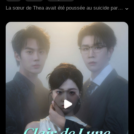
Les rancunes familiales
L'amour naît avec le temps
La sœur de Thea avait été poussée au suicide par trois riches héritiers, et leur mère était restée dans un état végétatif après avoir été battue. À partir de ce moment-là, Thea quitta l'école et commença à travailler dans un club, déterminée à se rapprocher de Rory, la figure puissante d'Osasa, pour se venger. Tout au long de cette démarche calculée, elle construisit une image de fragilité et planifia minutieusement chaque étape. Pourtant, elle n'avait jamais anticipé qu'au milieu de l'immense favoritisme de Rory, elle tomberait sincèrement amoureuse de lui...
Romance moderne