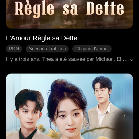
L'Amour Règle sa Dette
PDG
Scénario-Trahison
Chagrin d'amour
Regret
Romance moderne
Il y a trois ans, Thea a été sauvée par Michael. Elle a travaillé pour le soutenir, a économisé pour son opération chirurgicale et est tombée amoureuse. Ignorante du fait que cela n'était qu'un pari perdu de sa part, Michael a profité d'une fille pauvre en la faisant subvenir à ses besoins. Lorsque la vérité a éclaté, Thea a mis fin à leur relation. Déchiré entre sa fierté et son désir, Michael l'a harcelée pour qu'elle revienne. Le frère adoptif de Thea, Josh, se souciait sincèrement d'elle, ce qui a suscité la jalousie de Michael. La fiancée de Michael, consumée par l'envie, a organisé un accident de voiture pour tuer Thea. Les deux hommes sont venus à son secours, mais Josh avait besoin d'une transplantation cardiaque pour survivre. Thea a juré de mourir avec Josh s'il ne s'en sortait pas. Réalisant qu'il l'avait perdue pour toujours, Michael a donné son propre cœur pour sauver Josh, lui permettant de rester avec Thea pour la vie.