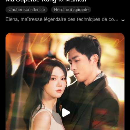
Cacher son identité
Héroïne inspirante
Vengeance
Come-back
Famille
Elena, maîtresse légendaire des techniques de combat, avait caché sa véritable identité à sa fille Alice en raison d'une mission. Lorsque sa mission de 3 ans prit fin, elle partit rendre visite à Alice, qui s'était mariée loin d'elle, pour découvrir une multitude d'étrangetés et de signes troublants. Le mari d'Alice, un homme ayant un enfant d'un précédent mariage, et sa mère au langage acerbe rendaient sa vie difficile, mais Alice encaissa la douleur pour rassurer Elena. En fin de compte, Elena découvrit toute la vérité, affronta son beau-fils violent, amena les coupables devant la justice et ramena Alice et sa petite-fille chez elle pour commencer une nouvelle vie.