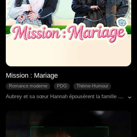
Mission : Mariage
Romance moderne
PDG
Thème-Humour
Douceur d'amour
Amis ennemis
Aubrey et sa sœur Hannah épousèrent la famille Powell contre une récompense substantielle. Aubrey, la plus forte physiquement, devait mater le jeune frère volage, tandis que Hannah, énergique et bavarde, était censée guérir le frère aîné renfermé. Alors que les sœurs s'apprêtaient à finaliser leur divorce et à empocher la prime, les frères décidèrent de s'immiscer.
L'amour après le mariage