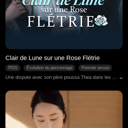
Clair de Lune sur une Rose Flétrie
PDG
Évolution du personnage
Premier amour
Regret
Come-back
Romance moderne
Une dispute avec son père poussa Thea dans les bras de Danny, son prétendu sauveur, pour finalement découvrir qu'il était pris dans une toile de mensonges avec sa belle-sœur. Anéantie, elle épousa Felix, un patient supposé végétatif, qui en réalité simulait sa maladie par amour secret pour elle depuis des années. Alors que le lien entre Thea et Felix se renforçait, Danny eut une soudaine prise de conscience : il avait toujours été amoureux d'elle. Il découvrit également que la faveur qui lui avait sauvé la vie des années auparavant n'était qu'une invention, mais ces révélations arrivèrent trop tard pour changer le cours des événements.