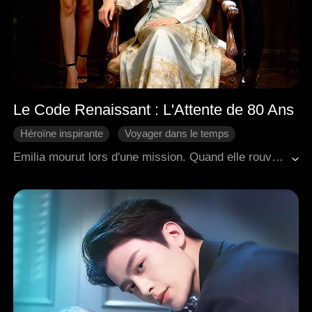
Le Code Renaissant : L'Attente de 80 Ans
Héroïne inspirante
Voyager dans le temps
Come-back
Famille
Romance moderne
Emilia mourut lors d'une mission. Quand elle rouvrit les yeux, son âme avait migré dans le corps de la belle-fille de 22 ans de la famille Wallace. Du jour au lendemain, son fils de 8 ans était devenu un homme de 84 ans, accompagné de deux arrière-petits-fils problématiques : l'aîné, un PDG naïf, se laissait manipuler par une opportuniste ; le cadet, un rebelle sans ambition, était obsédé par le monde clandestin de la boxe. Après avoir retrouvé son fils devenu octogénaire, Emilia entreprit de rétablir l'ordre au sein de la famille. Par hasard, elle participa à un défi de déchiffrage et découvrit que le code sur les lettres avait été créé par son mari, porté disparu et présumé mort depuis des décennies. Les trois générations de la famille vécurent enfin des retrouvailles aigres-douces — huit décennies plus tard.