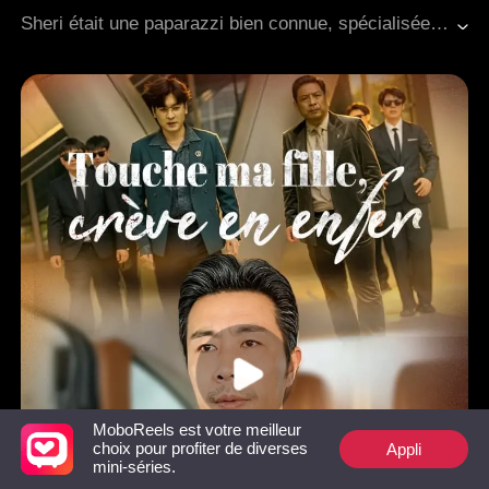
Romance moderne
PDG
Sheri était une paparazzi bien connue, spécialisée dans la révélation de scandales concernant les riches et célèbres. Lors d'une de ses missions, elle tomba sur Nate, un héritier, qui avait une rencontre secrète avec une star de cinéma. Sheri prit des photos en cachette et l'accusa à tort d'être « impuissant ». La ville fut plongée dans un tumulte, et pour la première fois, Nate devint le sujet de moqueries de la ville. Dans un accès de colère, il élaborait un plan pour retrouver la femme derrière le scandale. Cependant, après l'avoir démasquée, son intention passa de la vengeance au désir de la posséder. Croyant avoir le contrôle sur elle, il restait ignorant de la façon dont elle le séduisit subtilement avec son charme.
MoboReels est votre meilleur
Appli
choix pour profiter de diverses
mini-séries.