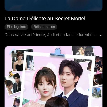
La Dame Délicate au Secret Mortel
Fille légitime
Réincarnation
L'amour naît avec le temps
Vengeance
Dans sa vie antérieure, Jodi et sa famille furent exécutés suite à de faux témoignages. Après sa renaissance, sa première mission fut de voler ces preuves accablantes. Son plan fut contrecarré par un homme qui s'immisça dans ses affaires – elle le poignarda, le maîtrisa et le dépouilla. Découvrant qu'il s'agissait du Prince Austin, elle se dissimula en dame fragile sous les regards de tous, mais il continua de la hanter, ses suspicions grandissant à chaque rencontre.
Héroïne inspirante
Romance antique