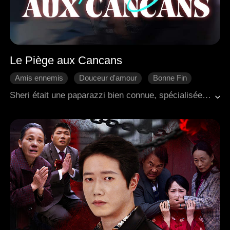
Le Piège aux Cancans
Amis ennemis
Douceur d'amour
Bonne Fin
Romance moderne
PDG
Sheri était une paparazzi bien connue, spécialisée dans la révélation de scandales concernant les riches et célèbres. Lors d'une de ses missions, elle tomba sur Nate, un héritier, qui avait une rencontre secrète avec une star de cinéma. Sheri prit des photos en cachette et l'accusa à tort d'être « impotent ». La ville fut plongée dans un tumulte, et pour la première fois, Nate devint le sujet de moqueries de la ville. Dans un accès de colère, il élaborait un plan pour retrouver la femme derrière le scandale. Cependant, après l'avoir démasquée, son intention passa de la vengeance au désir de la posséder. Croyant avoir le contrôle sur elle, il restait inconscient de la façon dont elle l'attirait lentement dans son charme.