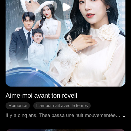
Aime-moi avant ton réveil
Romance
L'amour naît avec le temps
Coup d'un soir
Bébé
Romance moderne
Il y a cinq ans, Thea passa une nuit mouvementée avec Jacob, qui avait été drogué. Espérant pouvoir payer les frais médicaux de sa grand-mère, elle fut choquée lorsque Jacob partit en trombe, convaincu que Thea avait mis quelque chose dans son verre. Plus tard, Thea découvrit qu'elle était enceinte et chercha l'aide de Jacob, mais elle fut humiliée. Alors qu'elle tenait sa grand-mère mourante à l'hôpital, Thea tomba par hasard sur une nouvelle : Jacob était tombé dans le coma. Saisissant l'occasion, elle emménagea chez lui avec son enfant à naître. Juste au moment où elle commençait à s'installer dans une vie de luxe, Jacob se réveilla sans aucun souvenir d'elle. Les médecins prédirent que ses souvenirs reviendraient dans un délai d'un mois. Déterminée, Thea œuvra pour que Jacob tombe amoureux d'elle, et finalement, tous trois construisirent une vie heureuse ensemble.