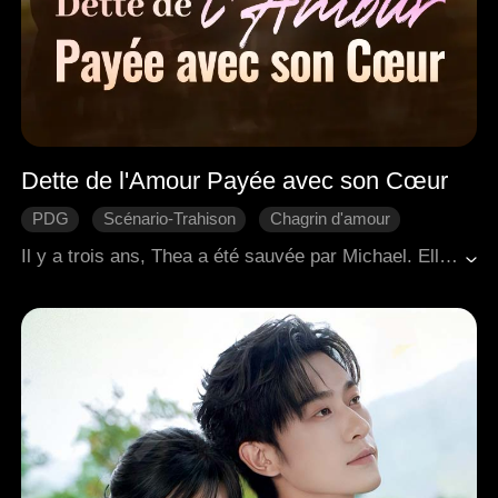
Dette de l'Amour Payée avec son Cœur
PDG
Scénario-Trahison
Chagrin d'amour
Regret
Romance moderne
Il y a trois ans, Thea a été sauvée par Michael. Elle a travaillé pour le soutenir, a économisé pour son opération chirurgicale et est tombée amoureuse. Ignorante du fait que cela n'était qu'un pari perdu de sa part, Michael a profité d'une fille pauvre en la faisant subvenir à ses besoins. Lorsque la vérité a éclaté, Thea a mis fin à leur relation. Déchiré entre sa fierté et son désir, Michael l'a harcelée pour qu'elle revienne. Le frère adoptif de Thea, Josh, se souciait sincèrement d'elle, ce qui a suscité la jalousie de Michael. La fiancée de Michael, consumée par l'envie, a organisé un accident de voiture pour tuer Thea. Les deux hommes sont venus à son secours, mais Josh avait besoin d'une transplantation cardiaque pour survivre. Thea a juré de mourir avec Josh s'il ne s'en sortait pas. Réalisant qu'il l'avait perdue pour toujours, Michael a donné son propre cœur pour sauver Josh, lui permettant de rester avec Thea pour la vie.