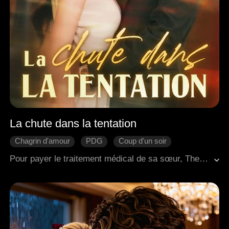
La chute dans la tentation
Chagrin d'amour
PDG
Coup d'un soir
Histoire émouvante
Romance moderne
Pour payer le traitement médical de sa sœur, Thea a sacrifié sa virginité à un prix élevé, en se vendant à un inconnu nommé Jeff. Un an plus tard, lors d'une réunion avec les amis de son prétendant Gavin, elle a rencontré Jeff à nouveau. Il l'a reconnue et l'a confrontée dans un endroit isolé. Paniquée, Thea s'est enfuie dans le salon privé, avant d'être entraînée par Gavin pour faire face à Jeff une fois de plus. Gavin lui a dit que seul Jeff avait le remède qui pourrait sauver sa sœur. Ravalant sa fierté, elle l'a humblement supplié de lui donner le médicament, mais Jeff était implacable, déterminé à raviver la passion de cette nuit inoubliable...