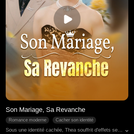
Son Mariage, Sa Revanche
Romance moderne
Cacher son identité
Come-back
Riposter
Regret
Sous une identité cachée, Thea souffrit d'effets secondaires durables après avoir sauvé son fiancé Wyatt, ce qui provoqua une prise de poids jusqu'à 100 kilos à cause d'un traitement hormonal. Son père, un homme extrêmement puissant, soutenait secrètement Wyatt. Une fois devenu prospère, Wyatt fut dégoûté par le changement physique de Thea. Il renoua une liaison avec son premier amour, qui était aussi la femme de son frère, puis complota pour tuer ce dernier, simula sa propre mort et vola l'identité de son frère. Il remplaça son mariage avec Thea par une union avec sa belle-sœur. Ayant secrètement découvert la vérité, Thea jura de se venger. Par hasard, elle sauva le PDG Samuel, et ils convinrent de se marier le lendemain. Entre-temps, une puissante pilule amincissante créée par son frère l'aida à retrouver rapidement une silhouette fine. À la fin, Thea arriva à la cérémonie de mariage volé, prête à débuter sa vengeance.
Douceur d'amour