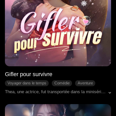
Gifler pour survivre
Voyager dans le temps
Comédie
Aventure
Douceur d'amour
Romance moderne
Thea, une actrice, fut transportée dans la minisérie tragique qu'elle avait autrefois interprétée, pour se retrouver à son sombre dénouement, son personnage mort. Alors que d'autres se faisaient choyer dans leurs nouveaux mondes, Thea fut tuée de 99 façons différentes. Furieuse, elle prit les choses en main. La machiavélique fausse héritière reçut une gifle, sa mère biologique ignorante une autre, et l'acteur principal minable une volée furieuse. Mais alors, un bel inconnu doux apparut de nulle part. Thea décida qu'elle l'aurait aussi. Précipitée dans ce monde absurdement dramatique, elle résolut de s'emparer de son beau compagnon et de renverser quiconque se dresserait sur son chemin.