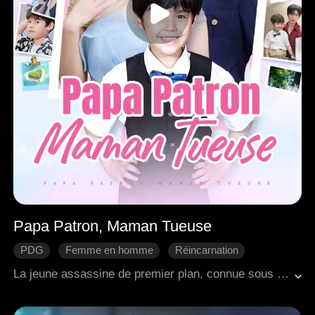
Papa Patron, Maman Tueuse
PDG
Femme en homme
Réincarnation
Coup d'un soir
RunBump
Bébé
La jeune assassine de premier plan, connue sous le nom de Renarde des Neiges, avait péri au cours d'une mission et s'est réincarnée dans le corps de Cassandra, se réveillant dans une nouvelle vie. Dès le départ, sa mère a orchestré une rencontre avec Brandon, le chef de la famille la plus influente de Rilas. Les deux ont passé une nuit ensemble. Cinq ans plus tard, Cassandra revient de l'étranger avec son fils, Bryson. Lorsque Bryson est enlevé par Brandon, Cassandra n'a d'autre choix que d'assumer une identité secrète en tant que garde du corps de Brandon. À travers leurs interactions quotidiennes, ils tombent amoureux, culminant en une réunion familiale parfaite pour tous les trois.
Romance moderne