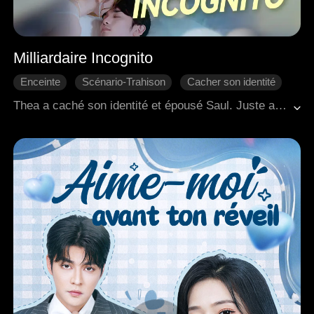
Milliardaire Incognito
Enceinte
Scénario-Trahison
Cacher son identité
Divorce
L'amour dur
PDG
Thea a caché son identité et épousé Saul. Juste au moment où elle s'apprêtait à lui annoncer qu'elle était enceinte et impliquée dans un projet majeur, elle a été témoin de Saul accompagnant Zoe à une échographie prénatale. Le cœur brisé, elle est rentrée chez elle, pour faire face aux mots acerbes et jugements de sa belle-mère, ce qui a dégénéré en une dispute intense. Au milieu du conflit, Thea a tragiquement subi une fausse couche. Dévastée tant physiquement qu'émotionnellement, elle a perdu tout espoir et a demandé le divorce.<br>Après avoir traversé une série d'événements tumultueux, Saul a fini par faire le point sur ses véritables sentiments et a décidé de reconquérir Thea. Pendant ce temps, Thea, ayant été sauvée par les interventions opportunes de Saul lors de situations menaçantes pour sa vie, a lentement commencé à guérir de sa douleur et a trouvé en elle la capacité de lui pardonner. À la fin, les deux se sont réconciliés et ont décidé de reconstruire leur relation avec un engagement renouvelé.
Romance moderne