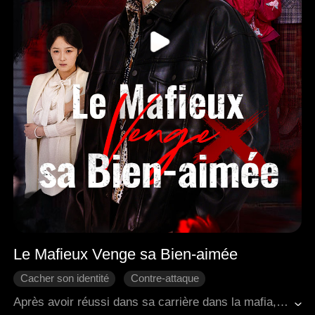
Le Mafieux Venge sa Bien-aimée
Cacher son identité
Contre-attaque
Amour moderne
Famille
Vengeance
Après avoir réussi dans sa carrière dans la mafia, Adrian est retourné dans sa ville natale avec l'intention de récompenser sa tante Thea et à son oncle Ryan, qui avaient aidé à prendre soin de sa femme Brielle. À sa grande surprise, il a découvert que Thea et Ryan avaient abusé de Brielle pendant longtemps et avaient même tenté de la vendre à une personne handicapée. Adrian a sauvé sa femme et a révélé la vérité, ce qui a conduit les coupables à subir de sévères sanctions légales. Durant ce processus, Adrian a appris qu'il n'était pas le fils biologique de sa mère Kaylee, et que son père biologique avait été assassiné par Kaylee et son deuxième mari Nathan. À la fin, Adrian et Brielle ont reconstruit leur foyer, se sont engagés activement dans le développement régional et ont accueilli une nouvelle vie ainsi qu'un avenir paisible.