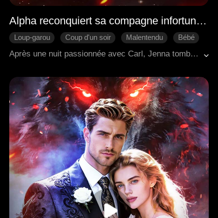
Alpha reconquiert sa compagne infortunée et rejetée
Loup-garou
Coup d'un soir
Malentendu
Bébé
Bonne Fin
Fantaisie Occidentale
Après une nuit passionnée avec Carl, Jenna tomba enceinte. Sous l'incitation de sa belle-mère, le père de Jenna chercha à la punir. Carl, quant à lui, à cause d'un mal entendu, rejeta Jenna… Contrainte de fuir avec son enfant dans le ventre, Jenna erra seule lointaine, traversant tortures et souffrances. Cinq ans plus tard, des retrouvailles inattendues révélèrent une vérité bouleversante — ils étaient en réalité compagne et compagnon prédestinés depuis le début.