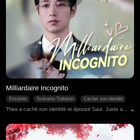
Milliardaire Incognito
Enceinte
Scénario-Trahison
Cacher son identité
Divorce
L'amour dur
PDG
Thea a caché son identité et épousé Saul. Juste au moment où elle s'apprêtait à lui annoncer qu'elle était enceinte et impliquée dans un projet majeur, elle a été témoin de Saul accompagnant Zoe à une échographie prénatale. Le cœur brisé, elle est rentrée chez elle, pour faire face aux mots acerbes et jugements de sa belle-mère, ce qui a dégénéré en une dispute intense. Au milieu du conflit, Thea a tragiquement subi une fausse couche. Dévastée tant physiquement qu'émotionnellement, elle a perdu tout espoir et a demandé le divorce.<br>Après avoir traversé une série d'événements tumultueux, Saul a fini par faire le point sur ses véritables sentiments et a décidé de reconquérir Thea. Pendant ce temps, Thea, ayant été sauvée par les interventions opportunes de Saul lors de situations menaçantes pour sa vie, a lentement commencé à guérir de sa douleur et a trouvé en elle la capacité de lui pardonner. À la fin, les deux se sont réconciliés et ont décidé de reconstruire leur relation avec un engagement renouvelé.
Romance moderne