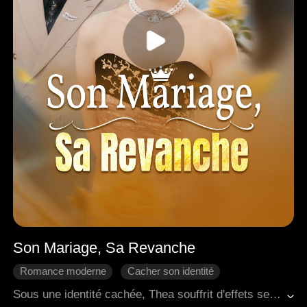
Son Mariage, Sa Revanche
Romance moderne
Cacher son identité
Come-back
Riposter
Regret
Sous une identité cachée, Thea souffrit d'effets secondaires durables après avoir sauvé son fiancé Wyatt, ce qui provoqua une prise de poids jusqu'à 100 kilos à cause d'un traitement hormonal. Son père, un homme extrêmement puissant, soutenait secrètement Wyatt. Une fois devenu prospère, Wyatt fut dégoûté par le changement physique de Thea. Il renoua une liaison avec son premier amour, qui était aussi la femme de son frère, puis complota pour tuer ce dernier, simula sa propre mort et vola l'identité de son frère. Il remplaça son mariage avec Thea par une union avec sa belle-sœur. Ayant secrètement découvert la vérité, Thea jura de se venger. Par hasard, elle sauva le PDG Samuel, et ils convinrent de se marier le lendemain. Entre-temps, une puissante pilule amincissante créée par son frère l'aida à retrouver rapidement une silhouette fine. À la fin, Thea arriva à la cérémonie de mariage volé, prête à débuter sa vengeance.
Douceur d'amour