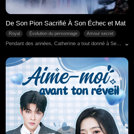
De Son Pion Sacrifié À Son Échec et Mat
Royal
Évolution du personnage
Amour secret
Come-back
Romance antique
Pendant des années, Catherine a tout donné à Sebastian, pour n'être finalement qu'un pion dans ses mains. Il lui avait demandé de gagner l'affection de Louis, dans le but de saboter le mariage entre celui-ci et son véritable amour, Olivia. Lorsque Catherine a découvert cette ultime tromperie, une déception profonde l'a poussée à transformer le mensonge en réalité. Elle a épousé Louis, laissant Sebastian rongé par des regrets qui étaient venus trop tard pour changer le cours des événements.