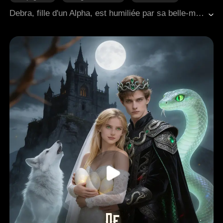
Bébé
Fantaisie Occidentale
Debra, fille d'un Alpha, est humiliée par sa belle-mère Marley lors de la cérémonie du second mariage de son père. Dévastée, elle passe une nuit avec Alpha Caleb, tombe enceinte et est rejetée par sa famille. Sa bonne, Vicky, sacrifie sa vie pour l'aider à s'échapper. Caleb, convaincu que Debra était une « fille de joie » engagée par Colin, le frère de Marley, l'humilie davantage. Debra trouve refuge dans le clan Xeric, élève sa fille Elena, et devient secrétaire de l'Alpha Gale. Cinq ans plus tard, lors d'une mission pour enquêter sur les agissements corrompus du Gamma Adam dans la ville de Roz, Debra croise à nouveau Caleb. La confession de Colin révèle le malentendu de Caleb, qui se sent alors coupable. Debra fait face à des tentatives d'assassinat orchestrées par des membres de son ancienne meute, mais Caleb intervient pour la sauver. Elle découvre les liens d'Adam avec les dettes de la meute de Marley et met en scène un cambriolage simulé pour réunir des preuves. Debra garde l'existence d'Elena secrète vis-à-vis de Caleb, qui, malgré ses sentiments grandissants et sa volonté de la protéger, doit affronter le fait qu'elle fait semblant d'avoir un petit ami.