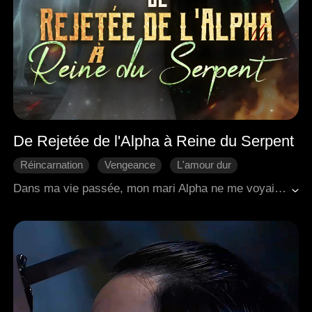
De Rejetée de l'Alpha à Reine du Serpent
Réincarnation
Vengeance
L'amour dur
Cacher son identité
Douceur d'amour
Dans ma vie passée, mon mari Alpha ne me voyait que comme une simple machine à enfanter. Alors que les flammes me dévoraient — enfermée et battue sur son ordre — il a choisi de sauver une autre à ma place. À présent, renaissant lors de la Cérémonie de l'Union, j'observe ma sœur voler mon promis sous les moqueries de la meute, qui méprise mon sang « impur ». Fermant les yeux sur leurs ricanements, je marche avec détermination vers celui qu'ils abhorrent le plus — Dracos. Le Roi des Serpents. La seule âme qui a défié les flammes de l'enfer pour me sauver. « Je te choisis. » Ils pensent que j'ai touché le fond. Mais ma vengeance ne fait que s'éveiller.