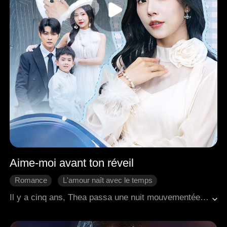
Aime-moi avant ton réveil
Romance
L'amour naît avec le temps
Coup d'un soir
Bébé
Romance moderne
Il y a cinq ans, Thea passa une nuit mouvementée avec Jacob, qui avait été drogué. Espérant pouvoir payer les frais médicaux de sa grand-mère, elle fut choquée lorsque Jacob partit en trombe, convaincu que Thea avait mis quelque chose dans son verre. Plus tard, Thea découvrit qu'elle était enceinte et chercha l'aide de Jacob, mais elle fut humiliée. Alors qu'elle tenait sa grand-mère mourante à l'hôpital, Thea tomba par hasard sur une nouvelle : Jacob était tombé dans le coma. Saisissant l'occasion, elle emménagea chez lui avec son enfant à naître. Juste au moment où elle commençait à s'installer dans une vie de luxe, Jacob se réveilla sans aucun souvenir d'elle. Les médecins prédirent que ses souvenirs reviendraient dans un délai d'un mois. Déterminée, Thea œuvra pour que Jacob tombe amoureux d'elle, et finalement, tous trois construisirent une vie heureuse ensemble.