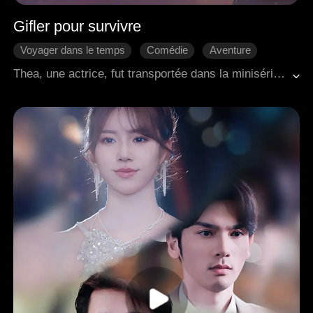
Gifler pour survivre
Voyager dans le temps
Comédie
Aventure
Douceur d'amour
Romance moderne
Thea, une actrice, fut transportée dans la minisérie tragique qu'elle avait autrefois interprétée, pour se retrouver à son sombre dénouement, son personnage mort. Alors que d'autres se faisaient choyer dans leurs nouveaux mondes, Thea fut tuée de 99 façons différentes. Furieuse, elle prit les choses en main. La machiavélique fausse héritière reçut une gifle, sa mère biologique ignorante une autre, et l'acteur principal minable une volée furieuse. Mais alors, un bel inconnu doux apparut de nulle part. Thea décida qu'elle l'aurait aussi. Précipitée dans ce monde absurdement dramatique, elle résolut de s'emparer de son beau compagnon et de renverser quiconque se dresserait sur son chemin.