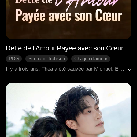
Dette de l'Amour Payée avec son Cœur
PDG
Scénario-Trahison
Chagrin d'amour
Regret
Romance moderne
Il y a trois ans, Thea a été sauvée par Michael. Elle a travaillé pour le soutenir, a économisé pour son opération chirurgicale et est tombée amoureuse. Ignorante du fait que cela n'était qu'un pari perdu de sa part, Michael a profité d'une fille pauvre en la faisant subvenir à ses besoins. Lorsque la vérité a éclaté, Thea a mis fin à leur relation. Déchiré entre sa fierté et son désir, Michael l'a harcelée pour qu'elle revienne. Le frère adoptif de Thea, Josh, se souciait sincèrement d'elle, ce qui a suscité la jalousie de Michael. La fiancée de Michael, consumée par l'envie, a organisé un accident de voiture pour tuer Thea. Les deux hommes sont venus à son secours, mais Josh avait besoin d'une transplantation cardiaque pour survivre. Thea a juré de mourir avec Josh s'il ne s'en sortait pas. Réalisant qu'il l'avait perdue pour toujours, Michael a donné son propre cœur pour sauver Josh, lui permettant de rester avec Thea pour la vie.