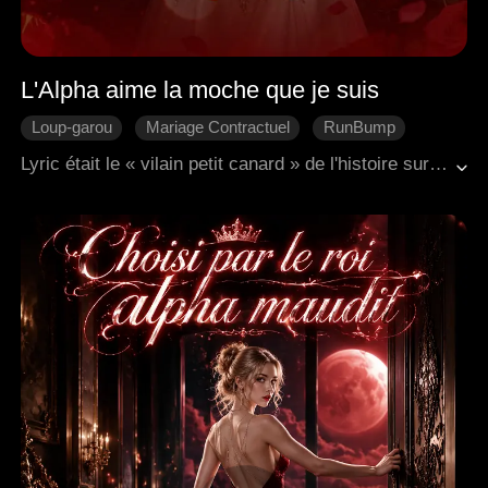
L'Alpha aime la moche que je suis​
Loup-garou
Mariage Contractuel
RunBump
Vengeance
Chagrin d'amour
Lyric était le « vilain petit canard » de l'histoire sur lequel tout le monde marchait. Son ex l'avait utilisée avant de la jeter, sa famille la méprisait et la rabaissait constamment. Même cette nuit, il y a 5 ans, passée avec un homme mystérieux, lui avait coûté les jumeaux qu'elle n'a jamais eu la chance de serrer dans ses bras. Aujourd'hui, ses cicatrices disparues et sa beauté révélée, elle est forcée de conclure un mariage de convenance avec le plus puissant et le plus froid des Alphas, Jaris, le chef impitoyable de la meute. Mais Lyric cache un pouvoir interdit, et une organisation secrète cherche à l'éliminer. Elle doit guérir son fils mourant, déjouer les complots de sa belle-mère et conquérir cet Alpha, un homme qui n'a jamais aimé personne, pour qu'il lui soit dévoué. Il n'a pas signé ce contrat pour elle, mais il est sur le point de perdre, qu'il le veuille ou non.