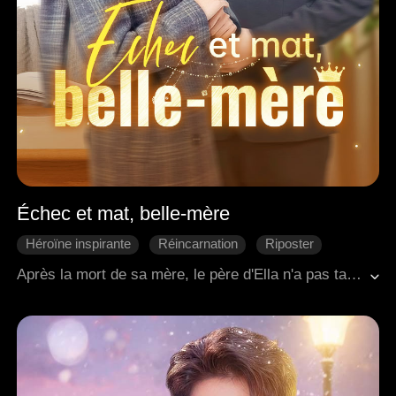
Échec et mat, belle-mère
Héroïne inspirante
Réincarnation
Riposter
Vengeance
Les rancunes familiales
Après la mort de sa mère, le père d'Ella n'a pas tardé à inviter sa maîtresse et ses deux enfants à s'installer dans leur maison. Ella fut anéantie par eux, abandonnée de tous, privée de tout, et finit par connaître une fin tragique. Réincarnée dans une nouvelle vie, Ella a enduré humiliation et épreuves pendant 5 longues années, élaborant soigneusement sa stratégie tout en luttant avec ruse contre sa belle-mère et ses demi-frères et demi-sœurs. Non seulement elle a réussi à assouvir sa vengeance, mais au cours de ce processus, elle a également rencontré Luke, l'homme qui l'avait sauvée autrefois. Ils se sont admirés et compris, et à la fin, ils ont trouvé le bonheur ensemble.
Romance moderne