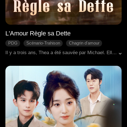
L'Amour Règle sa Dette
PDG
Scénario-Trahison
Chagrin d'amour
Regret
Romance moderne
Il y a trois ans, Thea a été sauvée par Michael. Elle a travaillé pour le soutenir, a économisé pour son opération chirurgicale et est tombée amoureuse. Ignorante du fait que cela n'était qu'un pari perdu de sa part, Michael a profité d'une fille pauvre en la faisant subvenir à ses besoins. Lorsque la vérité a éclaté, Thea a mis fin à leur relation. Déchiré entre sa fierté et son désir, Michael l'a harcelée pour qu'elle revienne. Le frère adoptif de Thea, Josh, se souciait sincèrement d'elle, ce qui a suscité la jalousie de Michael. La fiancée de Michael, consumée par l'envie, a organisé un accident de voiture pour tuer Thea. Les deux hommes sont venus à son secours, mais Josh avait besoin d'une transplantation cardiaque pour survivre. Thea a juré de mourir avec Josh s'il ne s'en sortait pas. Réalisant qu'il l'avait perdue pour toujours, Michael a donné son propre cœur pour sauver Josh, lui permettant de rester avec Thea pour la vie.