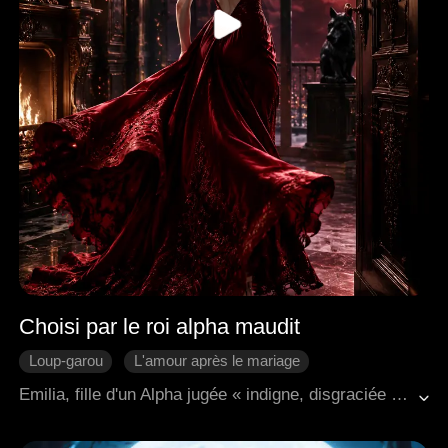
Choisi par le roi alpha maudit
Loup-garou
L'amour après le mariage
Come-back
Fantaisie Occidentale
RunBump
Emilia, fille d'un Alpha jugée « indigne, disgraciée et sans loup », est rétrogradée au rang d'Omega, le rang le plus bas, et envoyée au Roi Maudit, Maximus, un homme auprès de qui les femmes périssent dans ses bras. Contre toute attente, Emilia survit à leur première rencontre, parvenant même à apaiser la bête féroce et enchaînée de Maximus. Plus tard, elle est sauvagement attaquée et poignardée par d'autres Omegas, mais guérit instantanément de façon miraculeuse, un miracle qui laisse le Roi perplexe. Désespéré d'avoir un héritier et intrigué par l'effet unique qu'elle a sur sa malédiction, Maximus lui propose un marché : lui appartenir, lui donner un fils, et en échange, il lui rendra sa liberté. Emilia refuse avec défi, préparant son évasion dans les trois jours qu'il lui impose, résolue à ne jamais devenir sienne. Malgré sa résistance, Maximus, convaincu qu'elle est peut-être son ultime espoir, est résolu à la revendiquer.