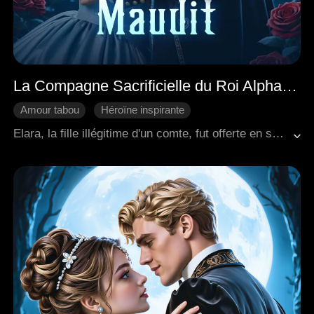
La Compagne Sacrificielle du Roi Alpha Maudit
Amour tabou
Héroïne inspirante
Fantaisie Occidentale
Come-back
Riposter
Elara, la fille illégitime d'un comte, fut offerte en sacrifice au roi puissant et maudit Cassian. Les autres avant elle avaient été tuées, pourtant elle semblait être la seule capable de le réconforter, ce qui agaçait Malrec, l'archevêque de la Sainte Église. Elle se retrouvait prise dans le conflit de pouvoir entre la royauté et l'église, et l'ancienne Sainte rebelle Melandra scellée en elle se réveillait. Au milieu de toutes les conspirations, Elara s'efforçait de survivre et ripostait, créant un nouvel ordre.