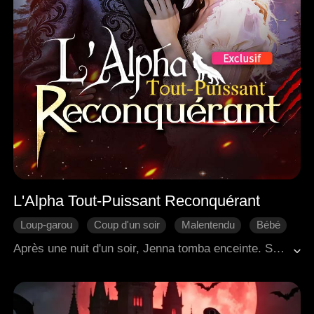
L'Alpha Tout-Puissant Reconquérant
Loup-garou
Coup d'un soir
Malentendu
Bébé
Bonne Fin
Fantaisie Occidentale
Après une nuit d'un soir, Jenna tomba enceinte. Sous l'incitation de sa belle-mère, le père Alpha de Jenna chercha à la punir. Carl, quant à lui, nia catégoriquement toute implication avec Jenna… Contrainte de fuir avec son enfant à naître, Jenna erra seule à travers le monde. Cinq ans plus tard, des retrouvailles inattendues révélèrent une vérité bouleversante — ils étaient en réalité l'âme sœur prédestinée l'un de l'autre depuis le début.