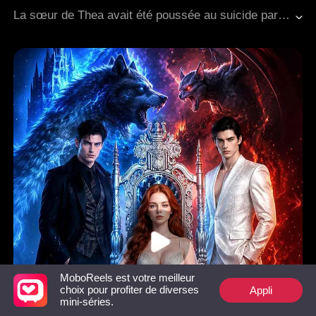
Les rancunes familiales
L'amour naît avec le temps
La sœur de Thea avait été poussée au suicide par trois riches héritiers, et leur mère était restée dans un état végétatif après avoir été battue. À partir de ce moment-là, Thea quitta l'école et commença à travailler dans un club, déterminée à se rapprocher de Rory, la figure puissante d'Osasa, pour se venger. Tout au long de cette démarche calculée, elle construisit une image de fragilité et planifia minutieusement chaque étape. Pourtant, elle n'avait jamais anticipé qu'au milieu de l'immense favoritisme de Rory, elle tomberait sincèrement amoureuse de lui...
Romance moderne
MoboReels est votre meilleur
Appli
choix pour profiter de diverses
mini-séries.