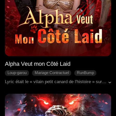
Alpha Veut mon Côté Laid
Loup-garou
Mariage Contractuel
RunBump
Vengeance
Chagrin d'amour
Lyric était le « vilain petit canard de l'histoire » sur lequel tout le monde marchait. Son ex l'avait utilisée avant de la jeter, sa famille la méprisait et la rabaissait constamment. Même cette nuit, il y a 5 ans, passée avec un homme mystérieux, lui avait coûté les jumeaux qu'elle n'a jamais eu la chance de serrer dans ses bras. Aujourd'hui, ses cicatrices disparues et sa beauté révélée, elle est forcée de conclure un mariage de convenance avec le plus puissant et le plus froid des Alphas, Jaris, le chef impitoyable de la meute. Mais Lyric cache un pouvoir interdit, et une organisation secrète cherche à l'éliminer. Elle doit guérir son fils mourant, déjouer les complots de sa fausse mère et conquérir cet Alpha, un homme qui n'a jamais aimé personne, pour qu'il lui soit dévoué. Il n'a pas signé ce contrat pour elle, mais il est sur le point de tout perdre, qu'il le veuille ou non.