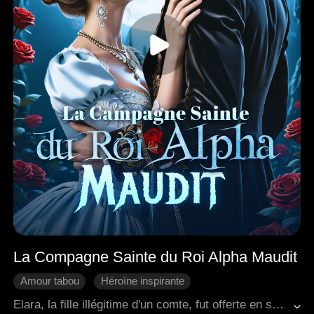
La Compagne Sainte du Roi Alpha Maudit
Amour tabou
Héroïne inspirante
Fantaisie Occidentale
Come-back
Riposter
Elara, la fille illégitime d'un comte, fut offerte en sacrifice au roi puissant et maudit Cassian. Les autres avant elle avaient été tuées, pourtant elle semblait être la seule capable de le réconforter, ce qui agaçait Malrec, l'archevêque de la Sainte Cour. Elle se retrouvait prise dans le conflit de pouvoir entre la royauté et l'église, et l'ancienne Sainte rebelle Melandra scellée en elle se réveillait. Au milieu de toutes les conspirations, Elara s'efforçait de survivre et ripostait, créant un nouvel ordre.