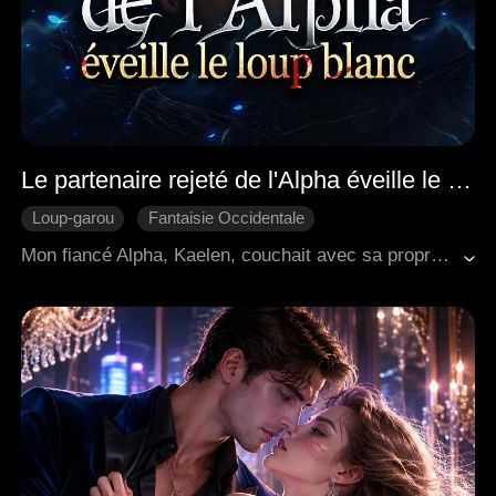
Le partenaire rejeté de l'Alpha éveille le loup blanc
Loup-garou
Fantaisie Occidentale
Scénario-Trahison
Vengeance
Riposter
Mon fiancé Alpha, Kaelen, couchait avec sa propre sœur—une Oméga méprisable qui se donnait à n'importe qui. Il m'a brisé la jambe tout en utilisant la fortune de *ma* famille pour acheter à sa précieuse sœur un collier en diamant valant une fortune—tout cela dans le but de m'humilier, de me reléguer au « second rang ». Mais je refusais de céder. J'ai accepté ma louve intérieure, Aria, et je me suis liée à son plus grand rival—avant de détruire tout ce qu'ils chérissaient en une nuit décisive. Aujourd'hui, Kaelen est à genoux, implorant mon pardon, prêt à mourir de remords… tandis que je m'éloigne, renaissant, plus forte que jamais.