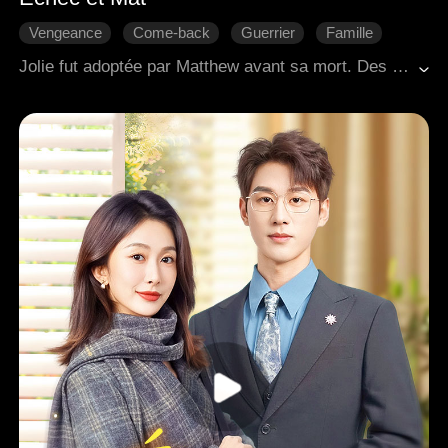
Vengeance
Come-back
Guerrier
Famille
Romance moderne
Jolie fut adoptée par Matthew avant sa mort. Des années plus tard, elle revint pour ses funérailles et découvrit que ses enfants, Jacob et Cathy, étaient maltraités par leurs oncles. Résolue à récupérer la présidence, elle les surpassa lors de la réunion du conseil d'administration et prit le pouvoir. Ils contre-attaquèrent en l'accusant de meurtre et en sabotant son entreprise, mais elle contrecarra chaque manœuvre et leur fit payer. Lorsque Jacob, malgré ses conseils, refusa de se repentir, elle organisa son emprisonnement de trois mois. L'expérience le transforma, et il en vint à respecter Jolie de tout son cœur.