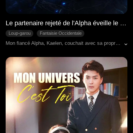
Le partenaire rejeté de l'Alpha éveille le loup blanc
Loup-garou
Fantaisie Occidentale
Scénario-Trahison
Vengeance
Riposter
Mon fiancé Alpha, Kaelen, couchait avec sa propre sœur—une Oméga méprisable qui se donnait à n'importe qui. Il m'a brisé la jambe tout en utilisant la fortune de *ma* famille pour acheter à sa précieuse sœur un collier en diamant valant une fortune—tout cela dans le but de m'humilier, de me reléguer au « second rang ». Mais je refusais de céder. J'ai accepté ma louve intérieure, Aria, et je me suis liée à son plus grand rival—avant de détruire tout ce qu'ils chérissaient en une nuit décisive. Aujourd'hui, Kaelen est à genoux, implorant mon pardon, prêt à mourir de remords… tandis que je m'éloigne, renaissant, plus forte que jamais.