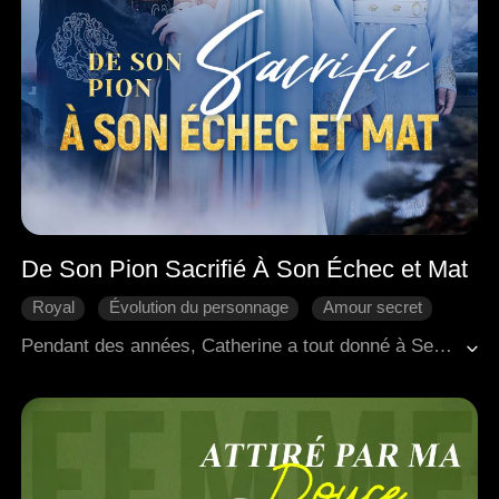
De Son Pion Sacrifié À Son Échec et Mat
Royal
Évolution du personnage
Amour secret
Come-back
Romance antique
Pendant des années, Catherine a tout donné à Sebastian, pour n'être finalement qu'un pion dans ses mains. Il lui avait demandé de gagner l'affection de Louis, dans le but de saboter le mariage entre celui-ci et son véritable amour, Olivia. Lorsque Catherine a découvert cette ultime tromperie, une déception profonde l'a poussée à transformer le mensonge en réalité. Elle a épousé Louis, laissant Sebastian rongé par des regrets qui étaient venus trop tard pour changer le cours des événements.