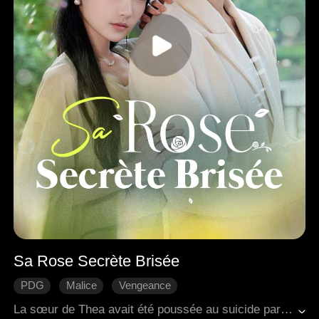
Sa Rose Secrète Brisée
PDG
Malice
Vengeance
Les rancunes familiales
L'amour naît avec le temps
La sœur de Thea avait été poussée au suicide par trois riches héritiers, et leur mère était restée dans un état végétatif après avoir été battue. À partir de ce moment-là, Thea quitta l'école et commença à travailler dans un club, déterminée à se rapprocher de Rory, la figure puissante d'Osasa, pour se venger. Tout au long de cette démarche calculée, elle construisit une image de fragilité et planifia minutieusement chaque étape. Pourtant, elle n'avait jamais anticipé qu'au milieu de l'immense favoritisme de Rory, elle tomberait sincèrement amoureuse de lui...
Romance moderne