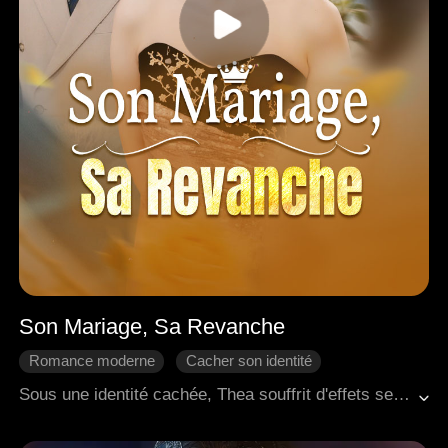
Son Mariage, Sa Revanche
Romance moderne
Cacher son identité
Come-back
Riposter
Regret
Sous une identité cachée, Thea souffrit d'effets secondaires durables après avoir sauvé son fiancé Wyatt, ce qui provoqua une prise de poids jusqu'à 100 kilos à cause d'un traitement hormonal. Son père, un homme extrêmement puissant, soutenait secrètement Wyatt. Une fois devenu prospère, Wyatt fut dégoûté par le changement physique de Thea. Il renoua une liaison avec son premier amour, qui était aussi la femme de son frère, puis complota pour tuer ce dernier, simula sa propre mort et vola l'identité de son frère. Il remplaça son mariage avec Thea par une union avec sa belle-sœur. Ayant secrètement découvert la vérité, Thea jura de se venger. Par hasard, elle sauva le PDG Samuel, et ils convinrent de se marier le lendemain. Entre-temps, une puissante pilule amincissante créée par son frère l'aida à retrouver rapidement une silhouette fine. À la fin, Thea arriva à la cérémonie de mariage volé, prête à débuter sa vengeance.
Douceur d'amour