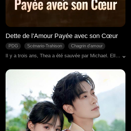
Dette de l'Amour Payée avec son Cœur
PDG
Scénario-Trahison
Chagrin d'amour
Regret
Romance moderne
Il y a trois ans, Thea a été sauvée par Michael. Elle a travaillé pour le soutenir, a économisé pour son opération chirurgicale et est tombée amoureuse. Ignorante du fait que cela n'était qu'un pari perdu de sa part, Michael a profité d'une fille pauvre en la faisant subvenir à ses besoins. Lorsque la vérité a éclaté, Thea a mis fin à leur relation. Déchiré entre sa fierté et son désir, Michael l'a harcelée pour qu'elle revienne. Le frère adoptif de Thea, Josh, se souciait sincèrement d'elle, ce qui a suscité la jalousie de Michael. La fiancée de Michael, consumée par l'envie, a organisé un accident de voiture pour tuer Thea. Les deux hommes sont venus à son secours, mais Josh avait besoin d'une transplantation cardiaque pour survivre. Thea a juré de mourir avec Josh s'il ne s'en sortait pas. Réalisant qu'il l'avait perdue pour toujours, Michael a donné son propre cœur pour sauver Josh, lui permettant de rester avec Thea pour la vie.