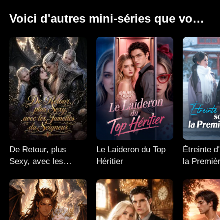
Voici d'autres mini-séries que vous apprécierez.
De Retour, plus
Le Laideron du Top
Étreinte d
Sexy, avec les
Héritier
la Premiè
Jumelles du
Seigneur