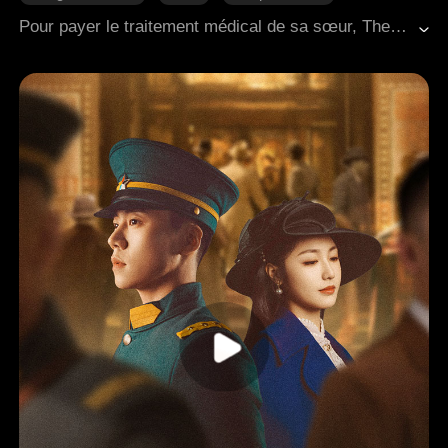
Histoire émouvante
Romance moderne
Pour payer le traitement médical de sa sœur, Thea a sacrifié sa virginité à un prix élevé, en se vendant à un inconnu nommé Jeff. Un an plus tard, lors d'une réunion avec les amis de son prétendant Gavin, elle a rencontré Jeff à nouveau. Il l'a reconnue et l'a confrontée dans un endroit isolé. Paniquée, Thea s'est enfuie dans le salon privé, avant d'être entraînée par Gavin pour faire face à Jeff une fois de plus. Gavin lui a dit que seul Jeff avait le remède qui pourrait sauver sa sœur. Ravalant sa fierté, elle l'a humblement supplié de lui donner le médicament, mais Jeff était implacable, déterminé à raviver la passion de cette nuit inoubliable...