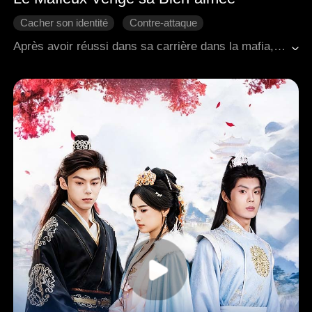
Cacher son identité
Contre-attaque
Amour moderne
Famille
Vengeance
Après avoir réussi dans sa carrière dans la mafia, Adrian est retourné dans sa ville natale avec l'intention de récompenser sa tante Thea et à son oncle Ryan, qui avaient aidé à prendre soin de sa femme Brielle. À sa grande surprise, il a découvert que Thea et Ryan avaient abusé de Brielle pendant longtemps et avaient même tenté de la vendre à une personne handicapée. Adrian a sauvé sa femme et a révélé la vérité, ce qui a conduit les coupables à subir de sévères sanctions légales. Durant ce processus, Adrian a appris qu'il n'était pas le fils biologique de sa mère Kaylee, et que son père biologique avait été assassiné par Kaylee et son deuxième mari Nathan. À la fin, Adrian et Brielle ont reconstruit leur foyer, se sont engagés activement dans le développement régional et ont accueilli une nouvelle vie ainsi qu'un avenir paisible.