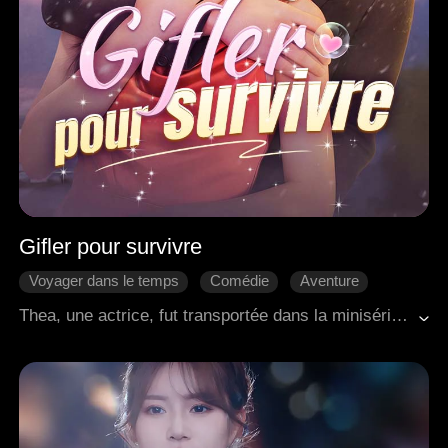
Gifler pour survivre
Voyager dans le temps
Comédie
Aventure
Douceur d'amour
Romance moderne
Thea, une actrice, fut transportée dans la minisérie tragique qu'elle avait autrefois interprétée, pour se retrouver à son sombre dénouement, son personnage mort. Alors que d'autres se faisaient choyer dans leurs nouveaux mondes, Thea fut tuée de 99 façons différentes. Furieuse, elle prit les choses en main. La machiavélique fausse héritière reçut une gifle, sa mère biologique ignorante une autre, et l'acteur principal minable une volée furieuse. Mais alors, un bel inconnu doux apparut de nulle part. Thea décida qu'elle l'aurait aussi. Précipitée dans ce monde absurdement dramatique, elle résolut de s'emparer de son beau compagnon et de renverser quiconque se dresserait sur son chemin.