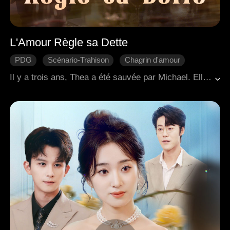
L'Amour Règle sa Dette
PDG
Scénario-Trahison
Chagrin d'amour
Regret
Romance moderne
Il y a trois ans, Thea a été sauvée par Michael. Elle a travaillé pour le soutenir, a économisé pour son opération chirurgicale et est tombée amoureuse. Ignorante du fait que cela n'était qu'un pari perdu de sa part, Michael a profité d'une fille pauvre en la faisant subvenir à ses besoins. Lorsque la vérité a éclaté, Thea a mis fin à leur relation. Déchiré entre sa fierté et son désir, Michael l'a harcelée pour qu'elle revienne. Le frère adoptif de Thea, Josh, se souciait sincèrement d'elle, ce qui a suscité la jalousie de Michael. La fiancée de Michael, consumée par l'envie, a organisé un accident de voiture pour tuer Thea. Les deux hommes sont venus à son secours, mais Josh avait besoin d'une transplantation cardiaque pour survivre. Thea a juré de mourir avec Josh s'il ne s'en sortait pas. Réalisant qu'il l'avait perdue pour toujours, Michael a donné son propre cœur pour sauver Josh, lui permettant de rester avec Thea pour la vie.