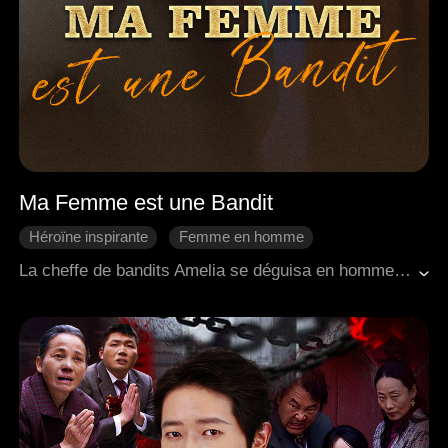
Ma Femme est une Bandit
Héroïne inspirante
Femme en homme
Identités cachées
Mariage éclair
La cheffe de bandits Amelia se déguisa en homme sous le nom d'Alexander, dans le but de s'allier avec le Commandant Lucien contre un ennemi commun. Sans connaître leurs véritables identités, ils finirent par un mariage fortuit. La cheffe de bandits joua la compagne délicate, le commandant joua le lettré raffiné, et ensemble, ils dissipèrent les malentendus et s'unirent pour protéger leur pays.
Amour à travers les âges