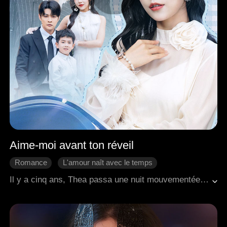
Aime-moi avant ton réveil
Romance
L'amour naît avec le temps
Coup d'un soir
Bébé
Romance moderne
Il y a cinq ans, Thea passa une nuit mouvementée avec Jacob, qui avait été drogué. Espérant pouvoir payer les frais médicaux de sa grand-mère, elle fut choquée lorsque Jacob partit en trombe, convaincu que Thea avait mis quelque chose dans son verre. Plus tard, Thea découvrit qu'elle était enceinte et chercha l'aide de Jacob, mais elle fut humiliée. Alors qu'elle tenait sa grand-mère mourante à l'hôpital, Thea tomba par hasard sur une nouvelle : Jacob était tombé dans le coma. Saisissant l'occasion, elle emménagea chez lui avec son enfant à naître. Juste au moment où elle commençait à s'installer dans une vie de luxe, Jacob se réveilla sans aucun souvenir d'elle. Les médecins prédirent que ses souvenirs reviendraient dans un délai d'un mois. Déterminée, Thea œuvra pour que Jacob tombe amoureux d'elle, et finalement, tous trois construisirent une vie heureuse ensemble.