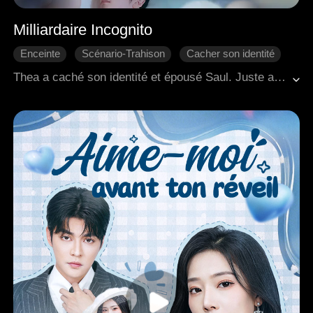
Milliardaire Incognito
Enceinte
Scénario-Trahison
Cacher son identité
Divorce
L'amour dur
PDG
Thea a caché son identité et épousé Saul. Juste au moment où elle s'apprêtait à lui annoncer qu'elle était enceinte et impliquée dans un projet majeur, elle a été témoin de Saul accompagnant Zoe à une échographie prénatale. Le cœur brisé, elle est rentrée chez elle, pour faire face aux mots acerbes et jugements de sa belle-mère, ce qui a dégénéré en une dispute intense. Au milieu du conflit, Thea a tragiquement subi une fausse couche. Dévastée tant physiquement qu'émotionnellement, elle a perdu tout espoir et a demandé le divorce.<br>Après avoir traversé une série d'événements tumultueux, Saul a fini par faire le point sur ses véritables sentiments et a décidé de reconquérir Thea. Pendant ce temps, Thea, ayant été sauvée par les interventions opportunes de Saul lors de situations menaçantes pour sa vie, a lentement commencé à guérir de sa douleur et a trouvé en elle la capacité de lui pardonner. À la fin, les deux se sont réconciliés et ont décidé de reconstruire leur relation avec un engagement renouvelé.
Romance moderne