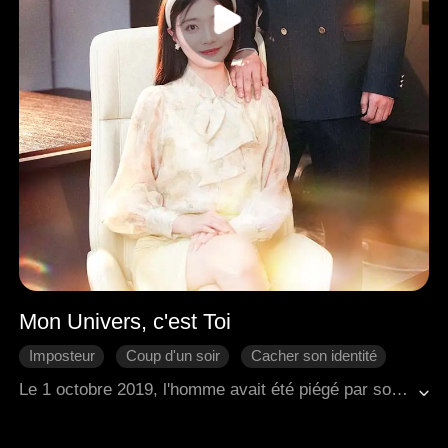
Mon Univers, c'est Toi
Imposteur
Coup d'un soir
Cacher son identité
Enceinte
Mariage blanc
L'amour après le mariage
Le 1 octobre 2019, l'homme avait été piégé par son demi-frère et un camarade de la femme. En conséquence, il a fini par avoir une aventure d'un soir avec une stagiaire en troisième année d'université qui venait de rejoindre sa société. Bien qu'ils soient des étrangers, cet incident a entrelacé leurs destins. Naïve et inconsciente, la femme est tombée enceinte sans s'en rendre compte. Elle a découvert sa condition trois mois plus tard, mais n'a pas pu se résoudre à interrompre sa grossesse. Gardant cela secret de sa famille, elle a quitté son emploi pour vivre de manière indépendante. Avec l'aide de sa sœur, elle a donné naissance à l'enfant. La mère de l'homme ne pouvait pas supporter l'idée de perdre l'enfant de la famille, mais méprisait les origines de la femme. Pensant à tort que la femme avait secrètement donné naissance dans le but de se marier dans la richesse, elle a proposé une somme conséquente — cinq millions de dollars — pour prendre l'enfant. Poussée par la cupidité, la sœur de la femme a vendu l'enfant et l'a trompée, prétendant que le bébé était mort. Après avoir perdu son enfant, la femme a abandonné l'idée du mariage. Ayant quitté l'université pendant sa troisième année pour avoir le bébé, elle manquait d'un diplôme et avait du mal à trouver un bon emploi après avoir perdu son travail dans l'entreprise de l'homme.
Romance moderne