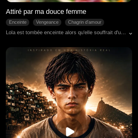
Attiré par ma douce femme
Enceinte
Vengeance
Chagrin d'amour
Lola est tombée enceinte alors qu'elle souffrait d'un cancer de l'estomac. Mais elle est accusée à tort par Rita, qui se fait passer pour une femme riche. Finalement, Lola a fait une fausse couche. Pleine de ressentiment, Lola a été profondément déçue par son mari Mateo. Après avoir feint sa mort pendant trois ans, elle est revenue dans le seul but de se venger.