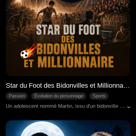
Star du Foot des Bidonvilles et Millionnaire
Passion
Évolution du personnage
Sports
Amour moderne
Come-back
Un adolescent nommé Martin, issu d'un bidonville brésilien, fit son entrée sur le terrain de football, déterminé à rembourser sa dette envers un gang local. Avec l'aide d'un ancien joueur de l'équipe nationale, aujourd'hui retraité et boitillant, ainsi que de son meilleur ami, il combina le football de quartier avec les mouvements de danse samba, typiques de la culture brésilienne. Finalement, il marqua le but décisif lors des qualifications pour la Coupe du Monde, réalisant non seulement son propre rêve, mais aussi celui de son mentor, l'ancien joueur de l'équipe nationale.