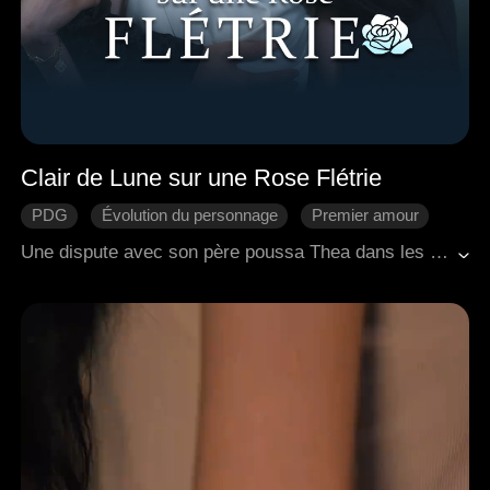
Clair de Lune sur une Rose Flétrie
PDG
Évolution du personnage
Premier amour
Regret
Come-back
Romance moderne
Une dispute avec son père poussa Thea dans les bras de Danny, son prétendu sauveur, pour finalement découvrir qu'il était pris dans une toile de mensonges avec sa belle-sœur. Anéantie, elle épousa Felix, un patient supposé végétatif, qui en réalité simulait sa maladie par amour secret pour elle depuis des années. Alors que le lien entre Thea et Felix se renforçait, Danny eut une soudaine prise de conscience : il avait toujours été amoureux d'elle. Il découvrit également que la faveur qui lui avait sauvé la vie des années auparavant n'était qu'une invention, mais ces révélations arrivèrent trop tard pour changer le cours des événements.