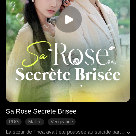
Sa Rose Secrète Brisée
PDG
Malice
Vengeance
Les rancunes familiales
L'amour naît avec le temps
La sœur de Thea avait été poussée au suicide par trois riches héritiers, et leur mère était restée dans un état végétatif après avoir été battue. À partir de ce moment-là, Thea quitta l'école et commença à travailler dans un club, déterminée à se rapprocher de Rory, la figure puissante d'Osasa, pour se venger. Tout au long de cette démarche calculée, elle construisit une image de fragilité et planifia minutieusement chaque étape. Pourtant, elle n'avait jamais anticipé qu'au milieu de l'immense favoritisme de Rory, elle tomberait sincèrement amoureuse de lui...
Romance moderne