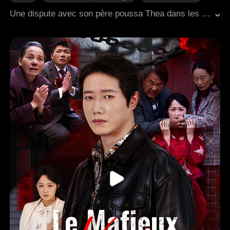
Regret
Come-back
Romance moderne
Une dispute avec son père poussa Thea dans les bras de Danny, son prétendu sauveur, pour finalement découvrir qu'il était pris dans une toile de mensonges avec sa belle-sœur. Anéantie, elle épousa Felix, un patient supposé végétatif, qui en réalité simulait sa maladie par amour secret pour elle depuis des années. Alors que le lien entre Thea et Felix se renforçait, Danny eut une soudaine prise de conscience : il avait toujours été amoureux d'elle. Il découvrit également que la faveur qui lui avait sauvé la vie des années auparavant n'était qu'une invention, mais ces révélations arrivèrent trop tard pour changer le cours des événements.