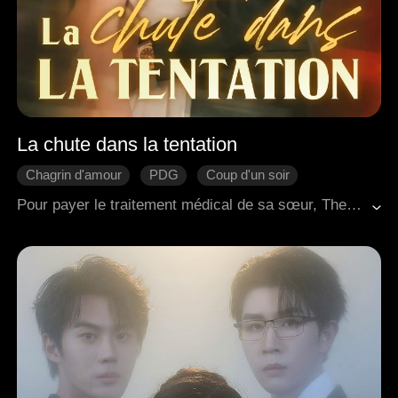
La chute dans la tentation
Chagrin d'amour
PDG
Coup d'un soir
Histoire émouvante
Romance moderne
Pour payer le traitement médical de sa sœur, Thea a sacrifié sa virginité à un prix élevé, en se vendant à un inconnu nommé Jeff. Un an plus tard, lors d'une réunion avec les amis de son prétendant Gavin, elle a rencontré Jeff à nouveau. Il l'a reconnue et l'a confrontée dans un endroit isolé. Paniquée, Thea s'est enfuie dans le salon privé, avant d'être entraînée par Gavin pour faire face à Jeff une fois de plus. Gavin lui a dit que seul Jeff avait le remède qui pourrait sauver sa sœur. Ravalant sa fierté, elle l'a humblement supplié de lui donner le médicament, mais Jeff était implacable, déterminé à raviver la passion de cette nuit inoubliable...