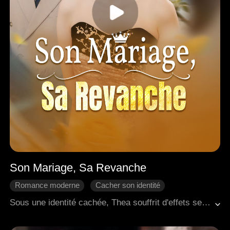
Son Mariage, Sa Revanche
Romance moderne
Cacher son identité
Come-back
Riposter
Regret
Sous une identité cachée, Thea souffrit d'effets secondaires durables après avoir sauvé son fiancé Wyatt, ce qui provoqua une prise de poids jusqu'à 100 kilos à cause d'un traitement hormonal. Son père, un homme extrêmement puissant, soutenait secrètement Wyatt. Une fois devenu prospère, Wyatt fut dégoûté par le changement physique de Thea. Il renoua une liaison avec son premier amour, qui était aussi la femme de son frère, puis complota pour tuer ce dernier, simula sa propre mort et vola l'identité de son frère. Il remplaça son mariage avec Thea par une union avec sa belle-sœur. Ayant secrètement découvert la vérité, Thea jura de se venger. Par hasard, elle sauva le PDG Samuel, et ils convinrent de se marier le lendemain. Entre-temps, une puissante pilule amincissante créée par son frère l'aida à retrouver rapidement une silhouette fine. À la fin, Thea arriva à la cérémonie de mariage volé, prête à débuter sa vengeance.
Douceur d'amour