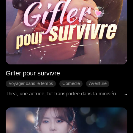
Gifler pour survivre
Voyager dans le temps
Comédie
Aventure
Douceur d'amour
Romance moderne
Thea, une actrice, fut transportée dans la minisérie tragique qu'elle avait autrefois interprétée, pour se retrouver à son sombre dénouement, son personnage mort. Alors que d'autres se faisaient choyer dans leurs nouveaux mondes, Thea fut tuée de 99 façons différentes. Furieuse, elle prit les choses en main. La machiavélique fausse héritière reçut une gifle, sa mère biologique ignorante une autre, et l'acteur principal minable une volée furieuse. Mais alors, un bel inconnu doux apparut de nulle part. Thea décida qu'elle l'aurait aussi. Précipitée dans ce monde absurdement dramatique, elle résolut de s'emparer de son beau compagnon et de renverser quiconque se dresserait sur son chemin.