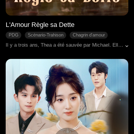
L'Amour Règle sa Dette
PDG
Scénario-Trahison
Chagrin d'amour
Regret
Romance moderne
Il y a trois ans, Thea a été sauvée par Michael. Elle a travaillé pour le soutenir, a économisé pour son opération chirurgicale et est tombée amoureuse. Ignorante du fait que cela n'était qu'un pari perdu de sa part, Michael a profité d'une fille pauvre en la faisant subvenir à ses besoins. Lorsque la vérité a éclaté, Thea a mis fin à leur relation. Déchiré entre sa fierté et son désir, Michael l'a harcelée pour qu'elle revienne. Le frère adoptif de Thea, Josh, se souciait sincèrement d'elle, ce qui a suscité la jalousie de Michael. La fiancée de Michael, consumée par l'envie, a organisé un accident de voiture pour tuer Thea. Les deux hommes sont venus à son secours, mais Josh avait besoin d'une transplantation cardiaque pour survivre. Thea a juré de mourir avec Josh s'il ne s'en sortait pas. Réalisant qu'il l'avait perdue pour toujours, Michael a donné son propre cœur pour sauver Josh, lui permettant de rester avec Thea pour la vie.