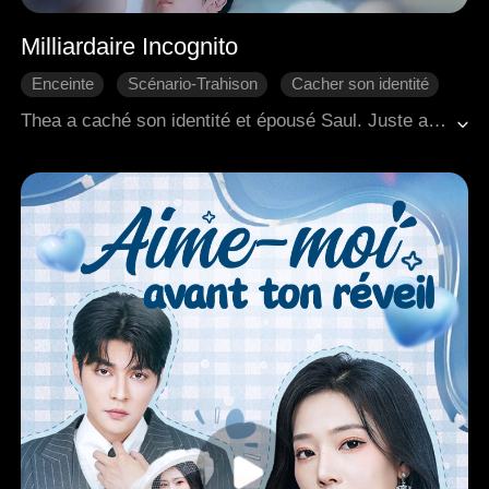
Milliardaire Incognito
Enceinte
Scénario-Trahison
Cacher son identité
Divorce
L'amour dur
PDG
Thea a caché son identité et épousé Saul. Juste au moment où elle s'apprêtait à lui annoncer qu'elle était enceinte et impliquée dans un projet majeur, elle a été témoin de Saul accompagnant Zoe à une échographie prénatale. Le cœur brisé, elle est rentrée chez elle, pour faire face aux mots acerbes et jugements de sa belle-mère, ce qui a dégénéré en une dispute intense. Au milieu du conflit, Thea a tragiquement subi une fausse couche. Dévastée tant physiquement qu'émotionnellement, elle a perdu tout espoir et a demandé le divorce.<br>Après avoir traversé une série d'événements tumultueux, Saul a fini par faire le point sur ses véritables sentiments et a décidé de reconquérir Thea. Pendant ce temps, Thea, ayant été sauvée par les interventions opportunes de Saul lors de situations menaçantes pour sa vie, a lentement commencé à guérir de sa douleur et a trouvé en elle la capacité de lui pardonner. À la fin, les deux se sont réconciliés et ont décidé de reconstruire leur relation avec un engagement renouvelé.
Romance moderne