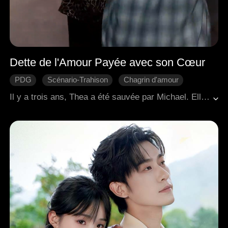
Dette de l'Amour Payée avec son Cœur
PDG
Scénario-Trahison
Chagrin d'amour
Regret
Romance moderne
Il y a trois ans, Thea a été sauvée par Michael. Elle a travaillé pour le soutenir, a économisé pour son opération chirurgicale et est tombée amoureuse. Ignorante du fait que cela n'était qu'un pari perdu de sa part, Michael a profité d'une fille pauvre en la faisant subvenir à ses besoins. Lorsque la vérité a éclaté, Thea a mis fin à leur relation. Déchiré entre sa fierté et son désir, Michael l'a harcelée pour qu'elle revienne. Le frère adoptif de Thea, Josh, se souciait sincèrement d'elle, ce qui a suscité la jalousie de Michael. La fiancée de Michael, consumée par l'envie, a organisé un accident de voiture pour tuer Thea. Les deux hommes sont venus à son secours, mais Josh avait besoin d'une transplantation cardiaque pour survivre. Thea a juré de mourir avec Josh s'il ne s'en sortait pas. Réalisant qu'il l'avait perdue pour toujours, Michael a donné son propre cœur pour sauver Josh, lui permettant de rester avec Thea pour la vie.