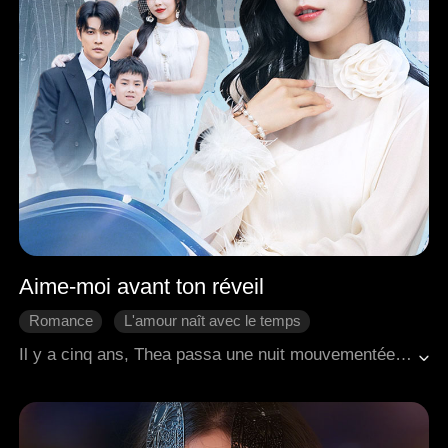
Aime-moi avant ton réveil
Romance
L'amour naît avec le temps
Coup d'un soir
Bébé
Romance moderne
Il y a cinq ans, Thea passa une nuit mouvementée avec Jacob, qui avait été drogué. Espérant pouvoir payer les frais médicaux de sa grand-mère, elle fut choquée lorsque Jacob partit en trombe, convaincu que Thea avait mis quelque chose dans son verre. Plus tard, Thea découvrit qu'elle était enceinte et chercha l'aide de Jacob, mais elle fut humiliée. Alors qu'elle tenait sa grand-mère mourante à l'hôpital, Thea tomba par hasard sur une nouvelle : Jacob était tombé dans le coma. Saisissant l'occasion, elle emménagea chez lui avec son enfant à naître. Juste au moment où elle commençait à s'installer dans une vie de luxe, Jacob se réveilla sans aucun souvenir d'elle. Les médecins prédirent que ses souvenirs reviendraient dans un délai d'un mois. Déterminée, Thea œuvra pour que Jacob tombe amoureux d'elle, et finalement, tous trois construisirent une vie heureuse ensemble.