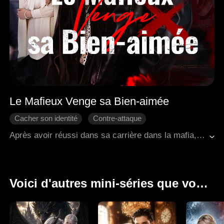
Le Mafieux Venge sa Bien-aimée
Cacher son identité
Contre-attaque
Amour moderne
Famille
Vengeance
Après avoir réussi dans sa carrière dans la mafia, Adrian est retourné dans sa ville natale avec l'intention de récompenser sa tante Thea et à son oncle Ryan, qui avaient aidé à prendre soin de sa femme Brielle. À sa grande surprise, il a découvert que Thea et Ryan avaient abusé de Brielle pendant longtemps et avaient même tenté de la vendre à une personne handicapée. Adrian a sauvé sa femme et a révélé la vérité, ce qui a conduit les coupables à subir de sévères sanctions légales. Durant ce processus, Adrian a appris qu'il n'était pas le fils biologique de sa mère Kaylee, et que son père biologique avait été assassiné par Kaylee et son deuxième mari Nathan. À la fin, Adrian et Brielle ont reconstruit leur foyer, se sont engagés activement dans le développement régional et ont accueilli une nouvelle vie ainsi qu'un avenir paisible.
Voici d'autres mini-séries que vous apprécierez.