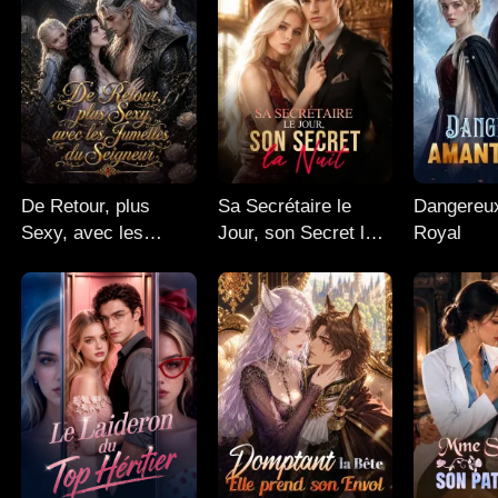
De Retour, plus
Sa Secrétaire le
Dangereu
Sexy, avec les
Jour, son Secret la
Royal
Jumelles du
Nuit
Seigneur