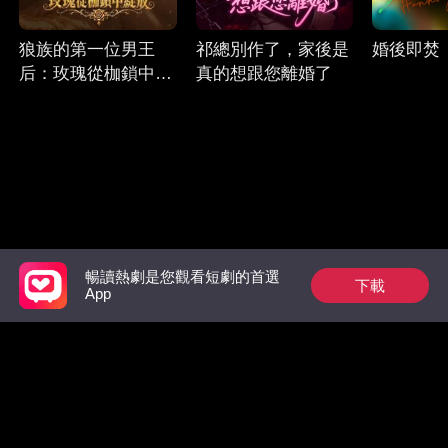
狼族的第一位男王
祁總別作了，家後是
婚後即焚
后：玫瑰從枷鎖中綻
真的想跟您離婚了
放
暢讀熱劇是您觀看短劇的首選
下載
Follow Us
App
Facebook
YouTube
Instagram
使用條款
|
隱私政策
|
聯系我們
© 2018-now CHANGDU (HK) TECHNOLOGY LIMITED