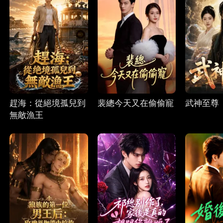
趕海：從絕境孤兒到
裴總今天又在偷偷寵
武神至尊
無敵漁王