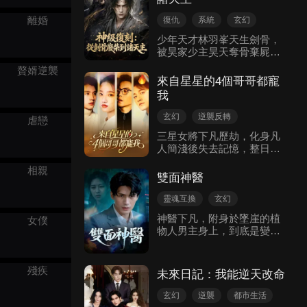
離婚
復仇
系統
玄幻
少年天才林羽峯天生劍骨，
被昊家少主昊天奪骨棄屍。
瀕死之際，他激活萬法復刻
贅婿逆襲
系統，複製洪荒級玄黃仙骨
來自星星的4個哥哥都寵
強勢歸來。在藥鋪姑娘蘇靜
我
的幫助下，他一路復仇打
臉，卻發現昊天背後噬魂殿
玄幻
逆襲反轉
虐戀
的龐大陰謀——整個大陸都
現代言情
三星女將下凡歷劫，化身凡
是他們的血脈獵場。爲救被
人簡淺後失去記憶，整日遭
困的父母，林羽峯闖總壇、
受繼母趙鳳靈與異母姐姐孔
殺蟲母，最終燃燒靈魂復刻
相親
夢蕾的刁難羞辱。深愛她的
天道法則，終結掠奪，卻失
雙面神醫
四位男主接踵來到地球守護
去修爲。十年後，萬界試煉
她，分別是豪門繼承人厲
開啓，他與蘇靜攜手踏上更
靈魂互換
玄幻
塵、顧淵，醫生孔凡與影帝
高舞臺。
現代言情
神醫下凡，附身於墜崖的植
女僕
林柏。趙家母女不斷設計陷
物人男主身上，到底是變成
害，刻意讓簡淺在眾人面前
了廢物還是神醫，女主的未
出丑。簡淺還慘遭舊僕小巧
婚夫又趁機找上門想搶走女
背叛下毒，不幸癱瘓，多虧
主，雙面神醫能否化險為
殘疾
厲塵請來孔凡救治才得以好
未來日記：我能逆天改命
夷，故事離奇有趣……
轉。敵人仍不肯罷休，逼她
去公司做清潔工，卻意外讓
玄幻
逆襲
都市生活