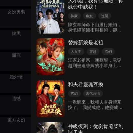
大小姐，我算命無敵，你
己的身份被曝光……林霜下
妹命中缺我！
山保護女總裁蘇晚喬，意外
女扮男裝
得知她竟然是自己小時候青
神豪
幽默
逆襲
梅竹馬的玩伴？ 還牽扯出了
玄幻
現代都市
自己的身世和全家被滅門的
陳玄奉師命下山履行婚約，
真相，已世間無敵的他，開
身懷絕頂醫術與相術，卻遭
腹黑
啟了報仇之路。
未婚妻張婉婉嫌弃。他反手
退婚並選擇妹妹張玲瓏，由
替嫁新娘是老祖
此捲入江城世家紛爭。憑藉
超凡手段，他連環挫敗趙
大女主
穿越
玄幻
甜寵
家、徐家的陰謀，救治多位
豪門恩怨
現代言情
江家老祖宗一朝蘇醒，竟穿
權貴，逐步揭開自己身世與
越到被迫替嫁的小輩身上。
陳家滅門謎團，最終平定風
冥婚夫君，正是百年前忠心
波，贏得佳人芳心。
追隨她的小跟班。 她先助夫
婚外情
君平定內亂，奪回權柄； 後
和夫君靈魂互換
重返本家，雷霆手段重振家
主威儀，當年身負詛咒，身
玄幻
古代言情
死魂亡，是何人大費周章將
遺憾
靈魂互換
一覺醒來，我和夫君身體互
她復活，與此同時，百年前
換了。 我變成他，他變成
的詛咒為何一直追隨身側？
我。 此刻他正用我的身體打
幕後之人到底所為何事，接
着呼嚕，姿勢豪邁。 我光腳
踵而來的長生大法，讓百年
東方玄幻
跑到銅鏡前，確認自己成了
老祖再度身陷囹圄之中……
神級復刻：從剝骨廢柴到
張柏庭。
諸天主