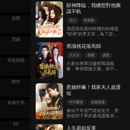
無存款的失業者，因見義勇
財神降臨，我總想對他圖
為丟了工作，而白、火二人
謀不軌
轉世為塗山集團董事長，白
逆襲
芊芊為報恩執意與葉凡成
玄幻
輕喜劇
婚。 此舉惹來暗戀師尊的司
現代言情
徒尾生暗中阻撓，轉世的法
馮思雨在逛街時撞到自稱是
能也現身欲擄走姐妹倆修
“財神”的李文景，為了證明
煉，二人聯手讓葉凡與白芊
其身份，來到彩票店刮獎，
閃婚
芊情路坎坷。 葉凡為救白芊
卻恰好遇到相親男熊達來找
舊識桃花落馬歸
芊被法能打成重傷，白芊芊
茬，李文景幫其解决了熊達
不惜獻出妖丹相救，司徒尾
的麻煩，馮思雨則誤將李文
大女主
遺憾
虐戀
生妒恨之下綁架葉凡欲下殺
景當做神經病，出於感激，
單親媽媽
玄幻
古代言情
大蒼女將軍沈徽甯戰場殺
手，被白芊芊重傷。 法能救
將他帶回了家，發生了一系
敵，奪得蠻族王旗，卻不幸
活司徒尾生後，二人在婚禮
列啼笑皆非的事件，而在馮
身中數箭力竭而亡。瀕死之
現場尋仇，打傷火靈兒、圍
母的助攻下，兩人的感情也
際，菩薩因她保家衛國功德
毆白芊芊，法能一劍刺穿其
在日常相處中不知不覺升
鄉村
圓滿，卻前塵未了，賜她靈
胸口，白芊芊最終死在葉凡
溫，最終打破仙凡制度，終
惹她幹嘛！我家夫人超護
體回攝政王府，待屍首入城
懷中。
成眷屬……
短
便魂歸。 回府後，沈徽甯見
皇叔宋懷硯與葉婉兮親密相
年代愛情
先婚後愛
青梅竹馬
擁，心痛萬分。曾經宋懷硯
日久生情
玄幻
對她關懷備至，教她舞劍、
修仙千年道門老祖女主，突
爲她祈福，還拒賜婚。如今
然收到下界的墓地靈氣管理
大女主
卻態度冷漠，因葉婉兮斥責
費欠費賬單，破口怒罵，難
BE
她。 此後，沈徽甯在王府受
怪近百年都飛升失敗，原來
人生易如反掌