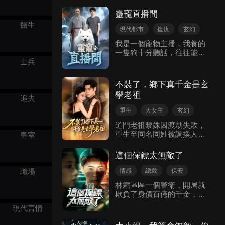
李文武一家走向富貴人生。
猫，被他當寶貝一樣寵著，
靈寵直播間
她則以猫形替他趕走綠茶、
醫生
擋下危險。 而他也一步步懷
現代都市
復仇
玄幻
疑，自己枕邊的小猫，是不
我是一個寵物主播，我養的
是就是新來的女演員戚書瑤
一隻狗十分聽話，往往能做
是同一人。 為了不嚇到他，
出許多匪夷所思擬人化的事
士兵
她一次次使用靈力逃跑，卻
情，爲我吸引了大量粉絲。
最終還是暴露身份，被眾人
然而，直到一天直播的時
喊為猫妖。但他卻說：“不管
不裝了，鄉下真千金是玄
候，一個風水大師卻突然告
你是人是猫，我都娶定了。”
學老祖
誡我。 “你的狗不能養了，
追夫
千年等待，一世相守。 她終
狗露人相，不是成妖，就是
於不用再躲，卻為了保護師
重生
大女主
玄幻
成邪！” “不出幾天，你必死
尊，生命垂危。
逆襲
反擊
現代言情
無疑！” 可他不知道是，我
道門老祖黎姝因渡劫失敗，
所做的一切，就是爲了讓他
重生至同名同姓被調換人生
皇室
上鉤。
的豪門真千金身上，面對養
父的謀殺、假千金的算計，
這個保鏢太無敵了
她以雷霆手段反擊，一步步
揭穿假千金的真面目。 重活
情感
總裁
保安
職場
一世！ 欺我者，必百倍奉
玄幻
功夫
豪門恩怨
林霜區區一個警衛，開局就
還！
欺負了身價百億的千金，怎
現代都市
麼辦？ 他好慌！ 她天天調查
現代言情
他，還有一大群富少情敵威
脅他，再這麼下去他真怕自