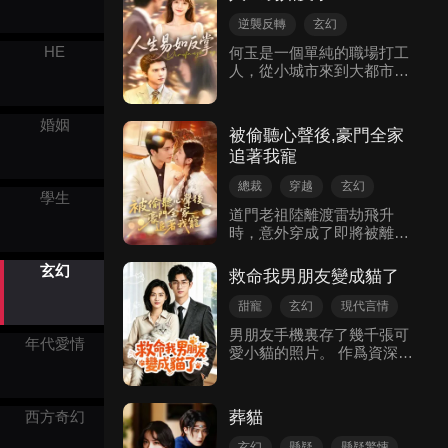
盡刁難誤解。燒信物被宋懷
是守墓人殷家辦事不力。掐
硯阻止，無法進食被誤會不
指一算，才發現殷家氣運衰
逆襲反轉
玄幻
領情，花園挂滿爲葉婉兮祈
敗，功德無法支付靈氣賬
現代都市
HE
何玉是一個單純的職場打工
福的綢帶，墓碑被砸，情書
單。為了拯救自己的墳頭，
人，從小城市來到大都市為
被指責，還遭葉婉兮撞劍誣
老祖宗只能下凡，整治殷
人生拼搏。 但在公司被人嫁
陷。即便如此，她仍堅守內
家。
禍，非但丟了工作，還要承
心，去祖墳祭拜父母訴說委
擔巨額賠償，而生活中也遇
婚姻
屈。 大軍凱旋消息傳來，宋
被偷聽心聲後,豪門全家
到了海王，被騙財騙色。 她
懷硯接戰報准備進宮。沈徽
追著我寵
走投無路，絕望之下，卻遇
甯城外等大軍，得知棺柩將
到了一個神秘的占卜師。 占
入城，平靜以對。百姓迎接
總裁
穿越
玄幻
卜師和她進行了交易，賣給
學生
沈家軍凱旋的熱鬧聲中，面
輕喜劇
團寵
她一個玉枕。 她只要枕著這
道門老祖陸離渡雷劫飛升
對趕來的宋懷硯，她毫無遺
個玉枕睡覺，就會在夢中，
時，意外穿成了即將被離婚
現代言情
憾地消散靈魂，告別痛苦過
度過第二天的人生。 她利用
的惡毒女配。開局就被甩支
往。
玉枕的提前預知，利用第二
票，不明所以陸離心裏吐槽
玄幻
救命我男朋友變成貓了
天來公司的總裁高鳴的接
沈君越壹家悲慘的命運，卻
觸，暫時洗刷了自己的冤
被沈君越全家偷聽到心聲。
甜寵
玄幻
現代言情
枉。 而在家中，她也將渣男
在陸離的幫助下，沈君越逆
男朋友手機裏存了幾千張可
趕出了自己的家。 而之後，
天改命，揪出幕後凶手，成
年代愛情
愛小貓的照片。 作爲資深貓
她利用玉枕的預知能力，通
功改寫全家結局。
奴的我怎麼能放過它。 讓男
過人生的一次次重來，逆轉
朋友帶我去擼貓他卻推三阻
人生，成為了人生贏家。 而
四。 終於在我的軟磨硬泡之
霸道總裁高鳴，富二代小奶
葬貓
西方奇幻
下。 男朋友在出差前把貓送
狗王棟，則被她吸引，為了
到了我家。 小貓好可愛，我
玄幻
懸疑
懸疑驚悚