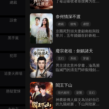
了霉运吸收者靠摆摊为生。
總裁
瓏互生情愫，感情日漸篤
倒霉男主遇车祸，女主用尽
厚。 與此同時，他也在探尋
灵力救男主，反被男主误会
自己身世的過程中，逐漸觸
是女色狼。 可怜女主为吸霉
及江城陳氏家族消失的隱秘
奈何情深不渡
运身兼数职,正巧男主外公病
過往。
誤會
重女主兼职成神医，男主质
總裁
後悔
虐戀
疑女主身份反被女主一拳打
BE
玄幻
現代言情
京圈死對頭夫妻顧南枝與段
晕。老爷子被女主救醒后，
寒川，五年婚姻在針鋒相對
佩服女主医术决定留下女主
黑手黨
中糾纏：他寵情人、關她進
长期照顾。 倒霉男主却一口
冷庫，她便砸車、踹他入泳
咬定女主是骗子，女主化身
池。 第五年紀念日，顧南枝
戏精上演负心男始乱终弃，
廢宗老祖：劍鎮諸天
欲求和卻遇歹徒，求救電話
两人相爱相杀
犯罪
被段寒川為接白月光韓時月
玄幻
系統
穿越
掛斷，最終殞命。 執念太深
男主清玄意外穿書，淪爲瀕
的她，飲九十九碗孟婆湯未
臨滅門的清玄門碎裂殘劍，
忘，得孟婆允諾重返人間五
追妻火葬場
絕境覺醒吞噬系統，吞噬兵
天，需段寒川真心說愛方可
器、礦脈即可無限晉級。他
復活。 可歸來後，段寒川帶
以宗門老祖身份，霸氣守護
韓時月回家，直言不愛她，
閻王下山
宗主雲清瑤，一路碾壓血魔
屢次偏寵白月光，撕碎她的
懸疑驚悚
門、丹靈宗、太阿門等勢
希望。 第五天，顧南枝徹底
現代都市
逆襲
玄幻
力，統一落雲山脈、稱霸南
死心入輪回。 直到她消失，
馬甲
反擊
神農穀傳人蘇文為治好自己
荒。隨着實力暴漲，兩人前
段寒川才知曉一切是韓時月
的九陽絕脈，下山與陸家女
世宿命揭開 —— 清玄是上古
的陰謀，而五年糾纏早已讓
結婚，不料高冷未婚妻當眾
大女主