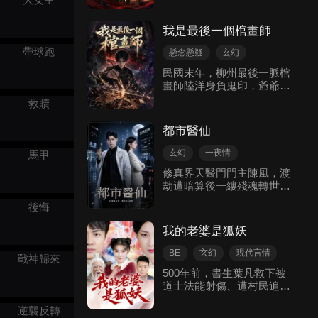
弒仙劍殘靈，清瑤是靈霄大
厭惡化為深愛。 但天上人間
撕毀婚書，拒不履行婚約。
陸女戰神清月真君轉世。二
再無顧南枝，他終究永失所
礙於師父的囑託，蘇文轉身
人攜手對抗玄天宗、天魔門
愛，悔恨終生。
我是最後一個棺畫師
迎娶同為陸家女的陸晚風。
及上界殘仙，爽戰逆襲，重
而在大家都在尋找為尋姻緣
帶球跑
振清玄門上古榮光！
懸念懸疑
玄幻
而下山的閻王爺之時，殊不
繼承人
民國末年，柳州最後一脈棺
知，他們看不起的窮小子蘇
畫師陸洋身負鬼印，爺爺爲
文，就是那為眾人苦尋已久
尋解方離世，只剩半年不到
的大人物。
救贖
壽命的他爲求斷龍草解印，
破戒爲唐家畫棺，卻發現唐
都市醫仙
柔因被家人賣與富商逼死，
男友遭滅口含冤投江，龍圖
玄幻
一夜情
馬甲
衝蛇相激化怨氣，引發連環
現代都市
修真界天醫門門主陳風，渡
血案，唐家接連慘死。陸洋
劫遭暗算後一縷殘魂轉世。
在棺材陳協助下平息怨氣，
修仙記憶沉睡二十三年，因
之後去往陳家村畫棺畫，被
後悔
意外結識江城第一美女總裁
風水師李國勝脅迫下古墓，
慕紅顏，得以甦醒。 他一邊
歷經生死拿到解印關鍵藥物
我的老婆是狐妖
守護慕紅顏，一邊捲入凡俗
斷龍草，即將揭開爺爺失蹤
紛爭，先後挫敗龍翔、蕭楚
與鬼印的終極真相。
BE
玄幻
現代言情
戰神歸來
生等人的挑釁與報復，展露
500年前，書生葉凡救下被
修真神通與絕世醫術，在凡
道士法能射傷、遭村民追殺
俗界續寫天醫門門主的傳
的狐妖白芊芊與火靈兒。
奇，也與慕紅顏的感情在風
逆襲反轉
500年後，葉凡轉世成無房
雨中逐漸升溫。