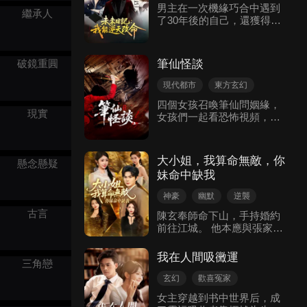
她被星探發掘，獲得和林柏
男主在一次機緣巧合中遇到
繼承人
合作拍戲的機會。此後陷害
了30年後的自己，還獲得了
層層升級，簡淺深陷家庭矛
一本預知未來的日記，通過
盾、職場困境與複雜的情感
30年後自己的指引，發現了
糾葛。歷經重重磨難，四位
出軌謀殺等一系列重大事
男主屢次為她解圍，最終簡
破鏡重圓
筆仙怪談
件，最後通過日記改變命
淺與始終不離不棄的厲塵相
運！ 重新修復自己的人生。
現代都市
東方玄幻
守一生。
玄幻
四個女孩召喚筆仙問姻緣，
現實
女孩們一起看恐怖視頻，傳
言看完會致死； 女孩沐浴遇
浴室馬桶爬鬼，和好友視頻
時，女鬼在手機中爬出； 被
大小姐，我算命無敵，你
懸念懸疑
奇怪聲音吸引到閣樓，看到
妹命中缺我
故去好友，並遭遇鬼襲擊。
神豪
幽默
逆襲
玄幻
現代都市
古言
陳玄奉師命下山，手持婚約
前往江城。 他本應與張家大
小姐履行婚約，卻意外結識
了善良堅韌的二小姐張玲
我在人間吸黴運
三角戀
瓏。 憑藉超凡的醫術與武
功，陳玄屢次化解危機救治
玄幻
歡喜冤家
了張老爺子，揭開了趙夫人
現代言情
女主穿越到书中世界后，成
的病因，更在風波中與張玲