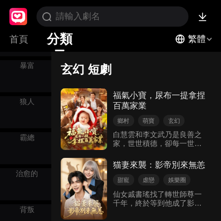
皇上
分類
首頁
繁體
暴富
玄幻 短劇
福氣小寶，尿布一提拿捏
狼人
百萬家業
鄉村
萌寶
玄幻
逆襲
家庭親情
白慧雲和李文武乃是良善之
霸總
家，世世積德，卻每一世都
遭人陷害無辜枉死，小神仙
萌寶福福被天神特意賜福來
猫妻來襲：影帝別來無恙
到二人身邊，帶著預知能力
治愈的
幫助其改變命運。 在用心聲
甜寵
虐戀
娛樂圈
揭露李文武後娘以及异母弟
玄幻
隱藏身份
仙女戚書瑤找了轉世師尊一
弟為家業陷害、驅趕李文武
千年，終於等到他成了影帝
後，萌寶一手提著尿布，一
背叛
時懿軒。 可還沒來得及相
手捧著奶瓶，幫助白慧雲和
認，她就意外變成了一隻白