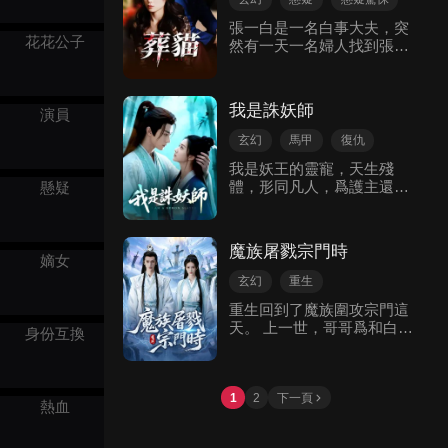
爭奪她而使出各種手段。 在
好喜歡。 只是爲什麼我擼它
這人生易如反掌的美好中，
張一白是一名白事大夫，突
的時候。 它變成了一個大帥
何金玉最終面臨人生最重要
花花公子
然有一天一名婦人找到張一
哥？
的選擇。
白需要辦葬禮，張一白結下
了這一單葬禮，可是當去了
婦人家裡才知道是給猫辦葬
我是誅妖師
演員
禮，張一白本想拒絕，可是
婦人給出了三萬塊，張一白
玄幻
馬甲
復仇
看在錢的份上答應了。 當張
我是妖王的靈寵，天生殘
一白準備給女婦人的猫準備
體，形同凡人，爲護主還把
懸疑
喪事的時候，張一白的爺爺
腦子傷了，把從前的事都忘
張瞎子出現，並未告知張一
了個乾淨。 好在謝景嵐很是
白不要接這個葬禮，可是張
寵愛我，對我格外憐惜。 直
一白一意孤行準備接受這個
魔族屠戮宗門時
到聖女柳依衣被尋回，他縱
嫡女
葬禮張一白進了女婦人家開
容她撕懷我誕辰的彩翎衣，
始七天為猫咪守夜寄託亡
玄幻
重生
踩碎我治病的靈草，將我扔
靈，可是夜晚猫咪的屍體消
追妻火葬場
重生回到了魔族圍攻宗門這
進萬獸窟九九八十一日，受
失了，並且一陣雷聲後，猫
天。 上一世，哥哥爲和白月
盡猛獸撕咬的痛楚。 命懸一
咪的屍體出現在了女婦人床
身份互換
光賞花，害得有身孕的嫂子
線之時，我恍然記起，我是
上.…..
爲護我慘死。 我逼得哥哥丟
九鹿神州第一誅妖師。
下白月光趕了回來。 魔族被
滅，白月光慘死，哥哥將我
1
2
下一頁
熱血
丹田擊碎，四肢砍斷。 這一
次，我直接讓嫂子甩他一臉