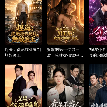
趕海：從絕境孤兒到
狼族的第一位男王
祁總別作
無敵漁王
后：玫瑰從枷鎖中綻
真的想跟
放