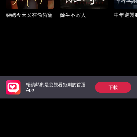
裴總今天又在偷偷寵
餘生不寄人
中年逆襲
暢讀熱劇是您觀看短劇的首選
下載
Follow Us
App
Facebook
YouTube
Instagram
使用條款
|
隱私政策
|
聯系我們
© 2018-now CHANGDU (HK) TECHNOLOGY LIMITED